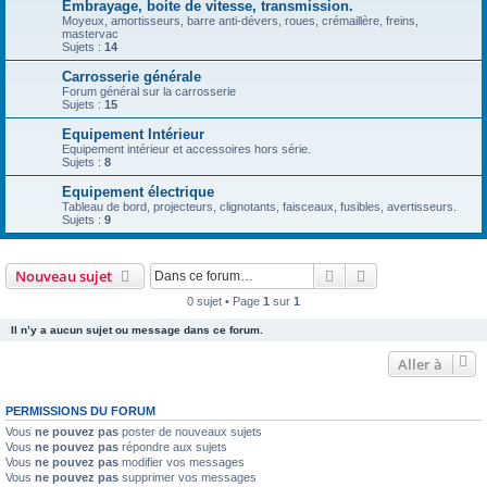
Embrayage, boite de vitesse, transmission.
Moyeux, amortisseurs, barre anti-dévers, roues, crémaillère, freins,
mastervac
Sujets :
14
Carrosserie générale
Forum général sur la carrosserie
Sujets :
15
Equipement Intérieur
Equipement intérieur et accessoires hors série.
Sujets :
8
Equipement électrique
Tableau de bord, projecteurs, clignotants, faisceaux, fusibles, avertisseurs.
Sujets :
9
Rechercher
Recherche avanc
Nouveau sujet
0 sujet • Page
1
sur
1
Il n’y a aucun sujet ou message dans ce forum.
Aller à
PERMISSIONS DU FORUM
Vous
ne pouvez pas
poster de nouveaux sujets
Vous
ne pouvez pas
répondre aux sujets
Vous
ne pouvez pas
modifier vos messages
Vous
ne pouvez pas
supprimer vos messages