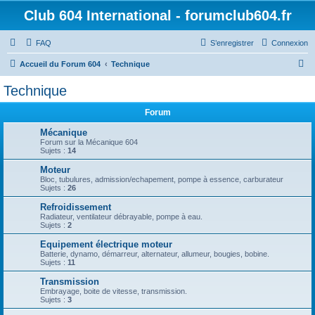
Club 604 International - forumclub604.fr
FAQ
S’enregistrer
Connexion
R
Accueil du Forum 604
Technique
e
Technique
c
Forum
h
e
Mécanique
Forum sur la Mécanique 604
r
Sujets :
14
c
Moteur
Bloc, tubulures, admission/echapement, pompe à essence, carburateur
h
Sujets :
26
e
Refroidissement
r
Radiateur, ventilateur débrayable, pompe à eau.
Sujets :
2
Equipement électrique moteur
Batterie, dynamo, démarreur, alternateur, allumeur, bougies, bobine.
Sujets :
11
Transmission
Embrayage, boite de vitesse, transmission.
Sujets :
3