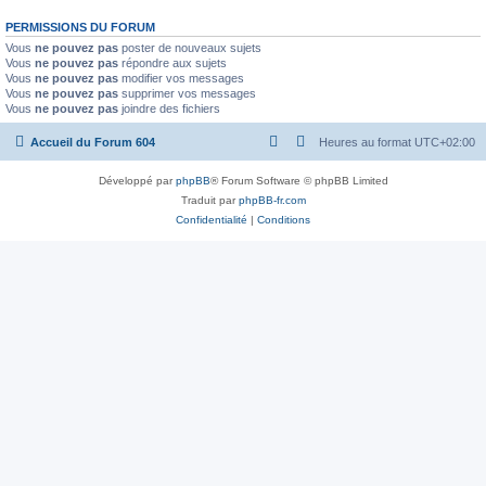
PERMISSIONS DU FORUM
Vous
ne pouvez pas
poster de nouveaux sujets
Vous
ne pouvez pas
répondre aux sujets
Vous
ne pouvez pas
modifier vos messages
Vous
ne pouvez pas
supprimer vos messages
Vous
ne pouvez pas
joindre des fichiers
Accueil du Forum 604
Heures au format
UTC+02:00
Développé par
phpBB
® Forum Software © phpBB Limited
Traduit par
phpBB-fr.com
Confidentialité
|
Conditions