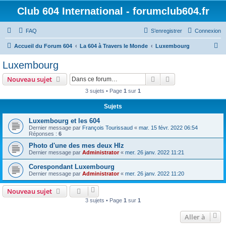
Club 604 International - forumclub604.fr
FAQ
S’enregistrer
Connexion
R
Accueil du Forum 604
La 604 à Travers le Monde
Luxembourg
e
Luxembourg
c
Rechercher
Recherche avanc
Nouveau sujet
h
3 sujets • Page
1
sur
1
e
Sujets
r
c
Luxembourg et les 604
Dernier message par
François Tourissaud
«
mar. 15 févr. 2022 06:54
h
Réponses :
6
e
Photo d'une des mes deux Hlz
Dernier message par
Administrator
«
mer. 26 janv. 2022 11:21
r
Corespondant Luxembourg
Dernier message par
Administrator
«
mer. 26 janv. 2022 11:20
Nouveau sujet
3 sujets • Page
1
sur
1
Aller à