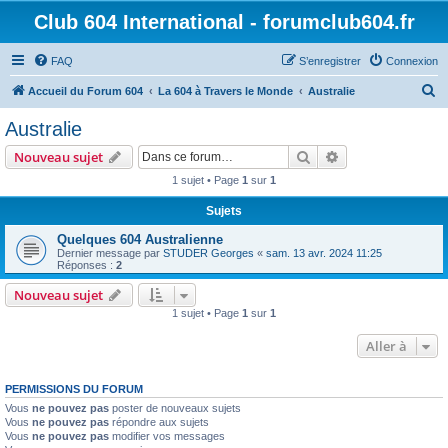
Club 604 International - forumclub604.fr
FAQ
S’enregistrer
Connexion
R
Accueil du Forum 604
La 604 à Travers le Monde
Australie
e
Australie
c
Rechercher
Recherche avanc
Nouveau sujet
h
1 sujet • Page
1
sur
1
e
Sujets
r
c
Quelques 604 Australienne
Dernier message par
STUDER Georges
«
sam. 13 avr. 2024 11:25
h
Réponses :
2
e
Nouveau sujet
r
1 sujet • Page
1
sur
1
Aller à
PERMISSIONS DU FORUM
Vous
ne pouvez pas
poster de nouveaux sujets
Vous
ne pouvez pas
répondre aux sujets
Vous
ne pouvez pas
modifier vos messages