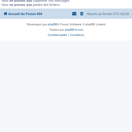
Vous
ne pouvez pas
supprimer vos messages
Vous
ne pouvez pas
joindre des fichiers
Accueil du Forum 604
Heures au format
UTC+02:00
Développé par
phpBB
® Forum Software © phpBB Limited
Traduit par
phpBB-fr.com
Confidentialité
|
Conditions