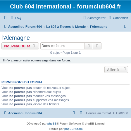
Club 604 International - forumclub604.fr
FAQ
S’enregistrer
Connexion
R
Accueil du Forum 604
La 604 à Travers le Monde
l'Alemagne
e
l'Alemagne
c
Rechercher
Recherche avanc
Nouveau sujet
h
0 sujet • Page
1
sur
1
e
Il n’y a aucun sujet ou message dans ce forum.
r
c
Aller à
h
PERMISSIONS DU FORUM
e
Vous
ne pouvez pas
poster de nouveaux sujets
r
Vous
ne pouvez pas
répondre aux sujets
Vous
ne pouvez pas
modifier vos messages
Vous
ne pouvez pas
supprimer vos messages
Vous
ne pouvez pas
joindre des fichiers
Accueil du Forum 604
Heures au format
UTC+02:00
Développé par
phpBB
® Forum Software © phpBB Limited
Traduit par
phpBB-fr.com