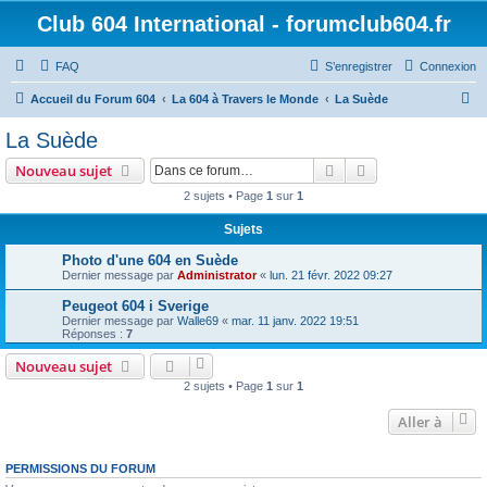
Club 604 International - forumclub604.fr
FAQ
S’enregistrer
Connexion
R
Accueil du Forum 604
La 604 à Travers le Monde
La Suède
e
La Suède
c
Rechercher
Recherche avanc
Nouveau sujet
h
2 sujets • Page
1
sur
1
e
Sujets
r
c
Photo d'une 604 en Suède
Dernier message par
Administrator
«
lun. 21 févr. 2022 09:27
h
Peugeot 604 i Sverige
e
Dernier message par
Walle69
«
mar. 11 janv. 2022 19:51
r
Réponses :
7
Nouveau sujet
2 sujets • Page
1
sur
1
Aller à
PERMISSIONS DU FORUM