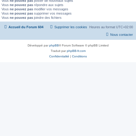
Vous
ne pouvez pas
poster de nouveaux sujets
Vous
ne pouvez pas
répondre aux sujets
Vous
ne pouvez pas
modifier vos messages
Vous
ne pouvez pas
supprimer vos messages
Vous
ne pouvez pas
joindre des fichiers
Accueil du Forum 604
Supprimer les cookies
Heures au format
UTC+02:00
Nous contacter
Développé par
phpBB
® Forum Software © phpBB Limited
Traduit par
phpBB-fr.com
Confidentialité
|
Conditions