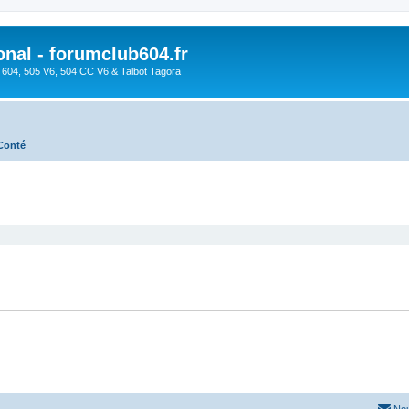
onal - forumclub604.fr
s 604, 505 V6, 504 CC V6 & Talbot Tagora
Conté
cher
cherche avancée