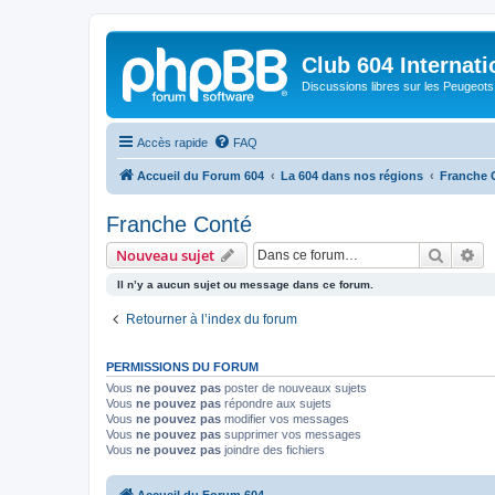
Club 604 Internati
Discussions libres sur les Peugeot
Accès rapide
FAQ
Accueil du Forum 604
La 604 dans nos régions
Franche 
Franche Conté
Recher
Re
Nouveau sujet
Il n’y a aucun sujet ou message dans ce forum.
Retourner à l’index du forum
PERMISSIONS DU FORUM
Vous
ne pouvez pas
poster de nouveaux sujets
Vous
ne pouvez pas
répondre aux sujets
Vous
ne pouvez pas
modifier vos messages
Vous
ne pouvez pas
supprimer vos messages
Vous
ne pouvez pas
joindre des fichiers