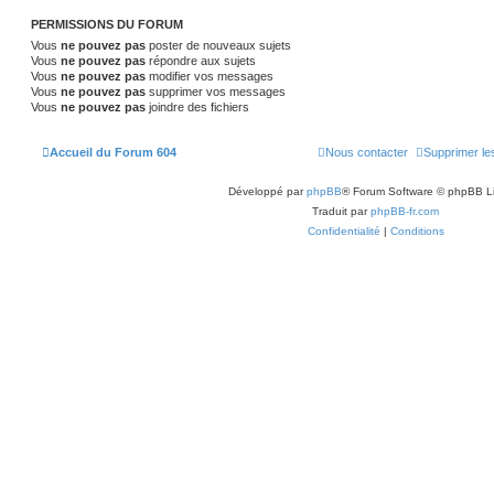
PERMISSIONS DU FORUM
Vous
ne pouvez pas
poster de nouveaux sujets
Vous
ne pouvez pas
répondre aux sujets
Vous
ne pouvez pas
modifier vos messages
Vous
ne pouvez pas
supprimer vos messages
Vous
ne pouvez pas
joindre des fichiers
Accueil du Forum 604
Nous contacter
Supprimer le
Développé par
phpBB
® Forum Software © phpBB L
Traduit par
phpBB-fr.com
Confidentialité
|
Conditions