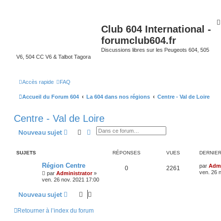
Club 604 International -
forumclub604.fr
Discussions libres sur les Peugeots 604, 505
V6, 504 CC V6 & Talbot Tagora
Accès rapide
FAQ
Accueil du Forum 604
La 604 dans nos régions
Centre - Val de Loire
Centre - Val de Loire
Rechercher
Recherche avancée
Nouveau sujet
SUJETS
RÉPONSES
VUES
DERNIE
Région Centre
par
Admi
0
2261
ven. 26 
par
Administrator
»
ven. 26 nov. 2021 17:00
Nouveau sujet
Retourner à l’index du forum