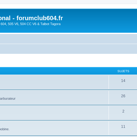
onal - forumclub604.fr
s 604, 505 V6, 504 CC V6 & Talbot Tagora
SUJETS
14
26
arburateur
2
11
bobine.