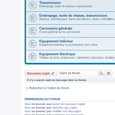
Transmission
Embrayage, boite de vitesse, transmission.
Embrayage, boite de vitesse, transmission.
Moyeux, amortisseurs, barre anti-dévers, roues, crémaillère,
Carrosserie générale
Forum général sur la carrosserie
Equipement Intérieur
Equipement intérieur et accessoires hors série.
Equipement électrique
Tableau de bord, projecteurs, clignotants, faisceaux, fusibles
Recher
Re
Nouveau sujet
Il n’y a aucun sujet ou message dans ce forum.
Retourner à l’index du forum
PERMISSIONS DU FORUM
Vous
ne pouvez pas
poster de nouveaux sujets
Vous
ne pouvez pas
répondre aux sujets
Vous
ne pouvez pas
modifier vos messages
Vous
ne pouvez pas
supprimer vos messages