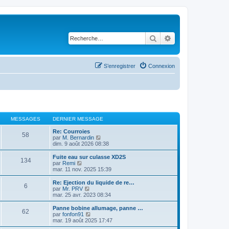
Rechercher
Recherche avancé
S’enregistrer
Connexion
MESSAGES
DERNIER MESSAGE
Re: Courroies
58
V
par
M. Bernardin
o
dim. 9 août 2026 08:38
i
r
Fuite eau sur culasse XD2S
134
l
V
par
Remi
e
o
mar. 11 nov. 2025 15:39
d
i
e
r
Re: Ejection du liquide de re…
6
r
l
V
par
Mr. PRV
n
e
o
mar. 25 avr. 2023 08:34
i
d
i
e
e
r
Panne bobine allumage, panne …
r
62
r
l
V
par
fonfon91
m
n
e
o
mar. 19 août 2025 17:47
e
i
d
i
s