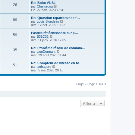
e
e
r
Re: Boite V6 SL
s
r
26
r
l
V
par
Chantecoq
a
m
n
e
o
lun. 27 nov. 2023 13:41
g
e
i
d
i
e
s
e
e
r
Re: Question repartiteur de f…
s
r
89
r
l
V
par
Louis Blondeau
a
m
n
e
o
dim. 12 oct. 2025 19:22
g
e
i
d
i
e
s
e
e
r
Pastille réfléchissante sur p…
s
r
59
r
l
V
par
B31C32
a
m
n
e
o
dim. 11 janv. 2026 17:05
g
e
i
d
i
e
s
e
e
r
Re: Problème résolu de condam…
s
r
35
r
l
V
par
LionDormant
a
m
n
e
o
mar. 29 août 2023 11:44
g
e
i
d
i
e
s
e
e
r
Re: Compteur de vitesse en fo…
s
r
51
r
l
V
par
lachagore
a
m
n
e
o
mar. 5 mai 2026 20:16
g
e
i
d
i
e
s
e
e
r
s
r
r
l
a
m
n
0 sujet • Page
1
sur
1
e
g
e
i
d
e
s
e
e
s
r
r
a
m
n
g
e
i
Aller à
e
s
e
s
r
a
m
g
e
e
s
s
a
g
e