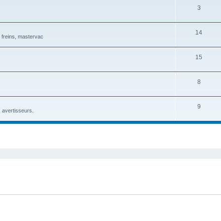
3
14
 freins, mastervac
15
8
9
, avertisseurs.
cher
cherche avancée