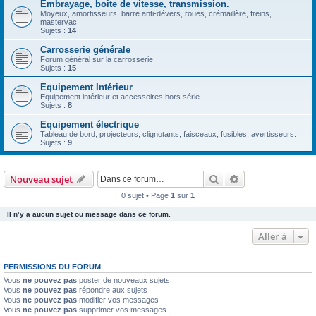
Embrayage, boite de vitesse, transmission.
Moyeux, amortisseurs, barre anti-dévers, roues, crémaillère, freins,
mastervac
Sujets :
14
Carrosserie générale
Forum général sur la carrosserie
Sujets :
15
Equipement Intérieur
Equipement intérieur et accessoires hors série.
Sujets :
8
Equipement électrique
Tableau de bord, projecteurs, clignotants, faisceaux, fusibles, avertisseurs.
Sujets :
9
Rechercher
Recherche avanc
Nouveau sujet
0 sujet • Page
1
sur
1
Il n’y a aucun sujet ou message dans ce forum.
Aller à
PERMISSIONS DU FORUM
Vous
ne pouvez pas
poster de nouveaux sujets
Vous
ne pouvez pas
répondre aux sujets
Vous
ne pouvez pas
modifier vos messages
Vous
ne pouvez pas
supprimer vos messages