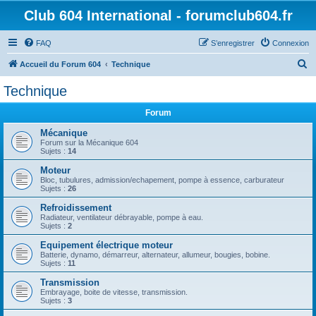
Club 604 International - forumclub604.fr
FAQ
S’enregistrer
Connexion
R
Accueil du Forum 604
Technique
e
Technique
c
Forum
h
e
Mécanique
Forum sur la Mécanique 604
r
Sujets :
14
c
Moteur
Bloc, tubulures, admission/echapement, pompe à essence, carburateur
h
Sujets :
26
e
Refroidissement
r
Radiateur, ventilateur débrayable, pompe à eau.
Sujets :
2
Equipement électrique moteur
Batterie, dynamo, démarreur, alternateur, allumeur, bougies, bobine.
Sujets :
11
Transmission
Embrayage, boite de vitesse, transmission.
Sujets :
3