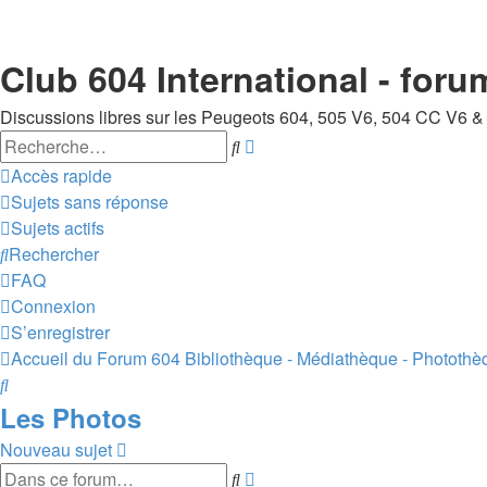
Club 604 International - foru
Discussions libres sur les Peugeots 604, 505 V6, 504 CC V6 &
Rechercher
Recherche
avancée
Accès rapide
Sujets sans réponse
Sujets actifs
Rechercher
FAQ
Connexion
S’enregistrer
Accueil du Forum 604
Bibliothèque - Médiathèque - Photothè
Rechercher
Les Photos
Nouveau sujet
Rechercher
Recherche