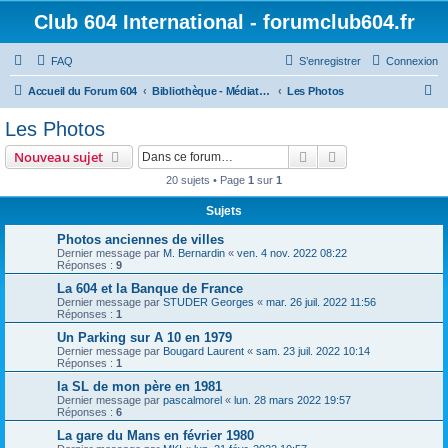
Club 604 International - forumclub604.fr
FAQ
S’enregistrer
Connexion
R
Accueil du Forum 604
Bibliothèque - Médiathèque - Photothèque
Les Photos
e
Les Photos
c
Rechercher
Recherche avanc
Nouveau sujet
h
20 sujets • Page
1
sur
1
e
Sujets
r
c
Photos anciennes de villes
Dernier message par
M. Bernardin
«
ven. 4 nov. 2022 08:22
h
Réponses :
9
e
La 604 et la Banque de France
Dernier message par
STUDER Georges
«
mar. 26 juil. 2022 11:56
r
Réponses :
1
Un Parking sur A 10 en 1979
Dernier message par
Bougard Laurent
«
sam. 23 juil. 2022 10:14
Réponses :
1
la SL de mon père en 1981
Dernier message par
pascalmorel
«
lun. 28 mars 2022 19:57
Réponses :
6
La gare du Mans en février 1980