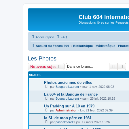
Club 604 Internati
Discussions libres sur les Peugeot
Accès rapide
FAQ
Accueil du Forum 604
Bibliothèque - Médiathèque - Photo
Les Photos
Recher
Re
Nouveau sujet
SUJETS
Photos anciennes de villes
par
Bougard Laurent
»
mar. 1 nov. 2022 08:02
La 604 et la Banque de France
par
Bougard Laurent
»
sam. 23 juil. 2022 10:18
Un Parking sur A 10 en 1979
par
Administrator
»
lun. 21 févr. 2022 09:39
la SL de mon père en 1981
par
pascalmorel
»
jeu. 17 mars 2022 16:26