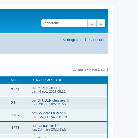
Rechercher
Recherche avancé
S’enregistrer
Connexion
20 sujets • Page
1
sur
1
VUES
DERNIER MESSAGE
par
M. Bernardin
7127
ven. 4 nov. 2022 08:22
par
STUDER Georges
2496
mar. 26 juil. 2022 11:56
par
Bougard Laurent
2382
sam. 23 juil. 2022 10:14
par
pascalmorel
4271
lun. 28 mars 2022 19:57