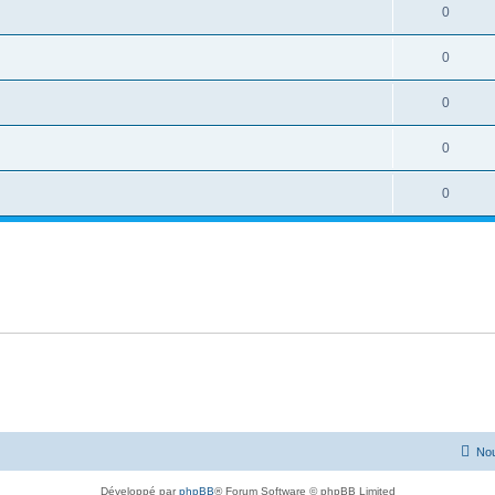
0
0
0
0
0
Nou
Développé par
phpBB
® Forum Software © phpBB Limited