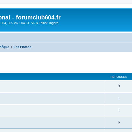
onal - forumclub604.fr
s 604, 505 V6, 504 CC V6 & Talbot Tagora
thèque
Les Photos
cher
cherche avancée
RÉPONSES
9
1
1
6