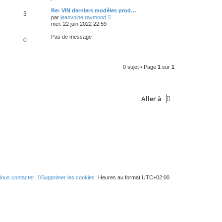
i
e
e
s
r
r
Re: VIN derniers modèles prod…
r
a
3
l
m
V
n
par
jeanvoine raymond
g
e
e
o
i
mer. 22 juin 2022 22:59
e
d
s
i
e
e
s
r
r
Pas de message
r
a
0
l
m
n
g
e
e
i
e
d
s
e
e
s
r
r
a
m
0 sujet • Page
1
sur
1
n
g
e
i
e
s
e
s
r
a
m
g
Aller à
e
e
s
s
a
g
e
ous contacter
Supprimer les cookies
Heures au format
UTC+02:00