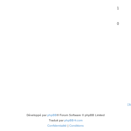
1
0
r
che avancée
N
Développé par
phpBB
® Forum Software © phpBB Limited
Traduit par
phpBB-fr.com
Confidentialité
|
Conditions