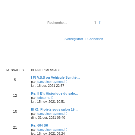
Rechercher
Recherche avancé
S’enregistrer
Connexion
MESSAGES
DERNIER MESSAGE
I F) V.S.S ou Véhicule Synthè…
6
V
par
jeanvoine raymond
o
lun. 18 oct. 2021 22:57
i
r
Re: II B): Historique du salo…
12
l
V
par
jcdeterne
e
o
lun. 15 nov. 2021 10:51
d
i
e
r
III K): Projets sous salon 19…
r
10
l
V
n
par
jeanvoine raymond
e
o
i
dim. 31 oct. 2021 06:40
d
i
e
e
r
r
Re: 604 SR
r
21
l
m
V
n
par
jeanvoine raymond
e
e
o
i
jeu. 18 nov. 2021 05:24
d
s