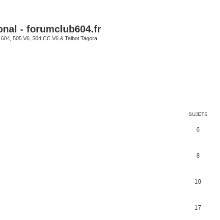
onal - forumclub604.fr
s 604, 505 V6, 504 CC V6 & Talbot Tagora
SUJETS
6
8
10
17