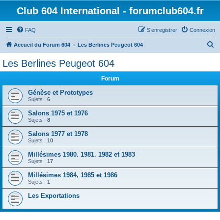
Club 604 International - forumclub604.fr
FAQ
S’enregistrer
Connexion
R
Accueil du Forum 604
Les Berlines Peugeot 604
e
Les Berlines Peugeot 604
c
Forum
h
e
Génèse et Prototypes
Sujets :
6
r
Salons 1975 et 1976
c
Sujets :
8
h
Salons 1977 et 1978
e
Sujets :
10
r
Millésimes 1980. 1981. 1982 et 1983
Sujets :
17
Millésimes 1984, 1985 et 1986
Sujets :
1
Les Exportations