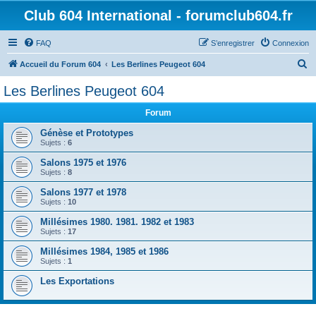
Club 604 International - forumclub604.fr
FAQ
S’enregistrer
Connexion
R
Accueil du Forum 604
Les Berlines Peugeot 604
e
Les Berlines Peugeot 604
c
Forum
h
e
Génèse et Prototypes
Sujets :
6
r
Salons 1975 et 1976
c
Sujets :
8
h
Salons 1977 et 1978
e
Sujets :
10
r
Millésimes 1980. 1981. 1982 et 1983
Sujets :
17
Millésimes 1984, 1985 et 1986
Sujets :
1
Les Exportations