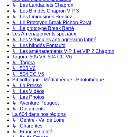
↳ Les Landaulets Chapron
↳ Les Blindés Chapron VIP 3
↳ Les Limousines Heuliez
↳ Le Prototype Break Pichon-Parat
↳ Le prototype Break Barré
Les Aménagements spéciaux
↳ Les Véhicules anti-agression labbé
↳ Les blindés Fontauto
↳ Les aménagements VIP 1 et VIP 2 Chapron
Tagora, 505 V6, 504 CC V6
↳ Tagora
↳ 505 V6
↳ 504 CC V6
Bibliothèque - Médiathèque - Photothèque
↳ La Presse
↳ Les Vidéos
↳ Les Photos
↳ Aventure Peugeot
↳ Documents
La 604 dans nos régions
↳ Centre - Val de Loire
↳ Charentes
↳ Franche Conté