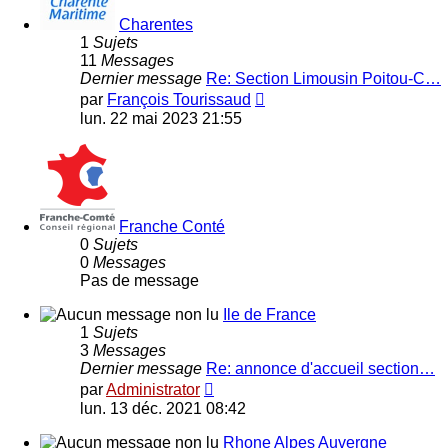
Charentes
1
Sujets
11
Messages
Dernier message
Re: Section Limousin Poitou-C…
Voir
par
François Tourissaud
le
lun. 22 mai 2023 21:55
dernier
message
Franche Conté
0
Sujets
0
Messages
Pas de message
Ile de France
1
Sujets
3
Messages
Dernier message
Re: annonce d'accueil section…
Voir
par
Administrator
le
lun. 13 déc. 2021 08:42
dernier
message
Rhone Alpes Auvergne