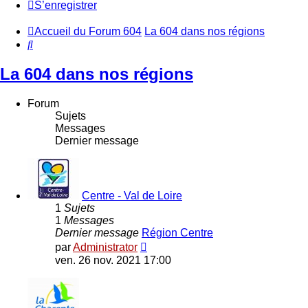
S’enregistrer
Accueil du Forum 604
La 604 dans nos régions
Rechercher
La 604 dans nos régions
Forum
Sujets
Messages
Dernier message
Centre - Val de Loire
1
Sujets
1
Messages
Dernier message
Région Centre
Voir
par
Administrator
le
ven. 26 nov. 2021 17:00
dernier
message