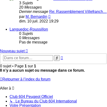
3
Sujets
20
Messages
Dernier message
Re: Rassemblement Villefranch…
Voir
par
M. Bernardin
le
dim. 10 juil. 2022 19:29
dernier
message
Languedoc-Roussillon
0
Sujets
0
Messages
Pas de message
Nouveau sujet
Recherche
Rechercher
avancée
0 sujet • Page
1
sur
1
Il n’y a aucun sujet ou message dans ce forum.
Retourner à l’index du forum
Aller à
Club 604 Peugeot Officiel
↳ Le Bureau du Club 604 International
Votre Présentation