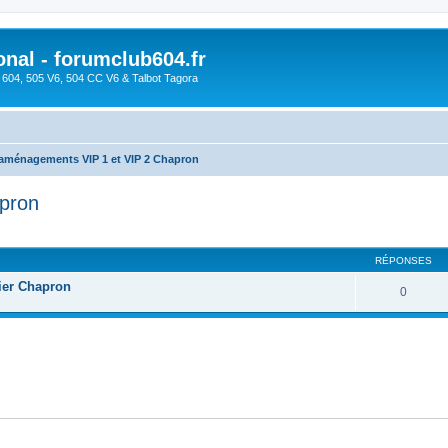
onal - forumclub604.fr
s 604, 505 V6, 504 CC V6 & Talbot Tagora
aménagements VIP 1 et VIP 2 Chapron
pron
cher
cherche avancée
RÉPONSES
ier Chapron
0