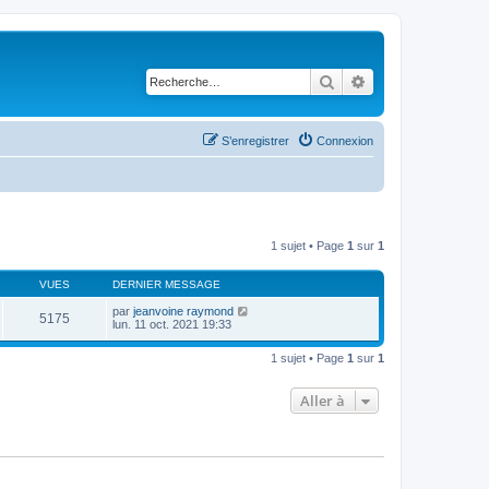
Rechercher
Recherche avancé
S’enregistrer
Connexion
1 sujet • Page
1
sur
1
VUES
DERNIER MESSAGE
par
jeanvoine raymond
5175
lun. 11 oct. 2021 19:33
1 sujet • Page
1
sur
1
Aller à