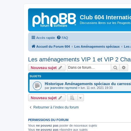
Club 604 Internati
Discussions libres sur les Peugeot
Accès rapide
FAQ
Accueil du Forum 604
Les Aménagements spéciaux
Les 
Les aménagements VIP 1 et VIP 2 Cha
Recher
Re
Nouveau sujet
SUJETS
Historique Aménagements spéciaux du carross
par
jeanvoine raymond
»
lun. 11 oct. 2021 19:33
Nouveau sujet
Retourner à l’index du forum
PERMISSIONS DU FORUM
Vous
ne pouvez pas
poster de nouveaux sujets
Vous
ne pouvez pas
répondre aux sujets