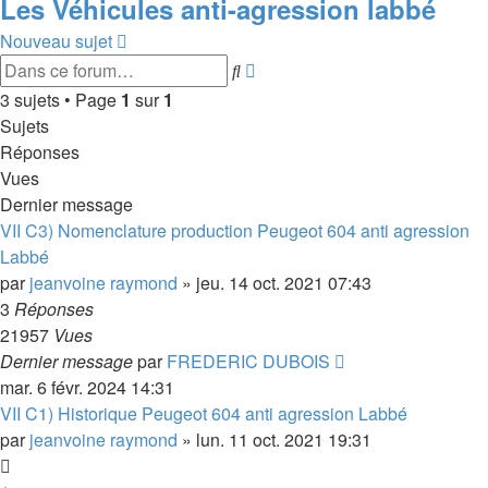
Les Véhicules anti-agression labbé
Nouveau sujet
Recherche
Rechercher
avancée
3 sujets • Page
1
sur
1
Sujets
Réponses
Vues
Dernier message
VII C3) Nomenclature production Peugeot 604 anti agression
Labbé
par
jeanvoine raymond
»
jeu. 14 oct. 2021 07:43
3
Réponses
21957
Vues
Dernier message
par
FREDERIC DUBOIS
mar. 6 févr. 2024 14:31
VII C1) Historique Peugeot 604 anti agression Labbé
par
jeanvoine raymond
»
lun. 11 oct. 2021 19:31