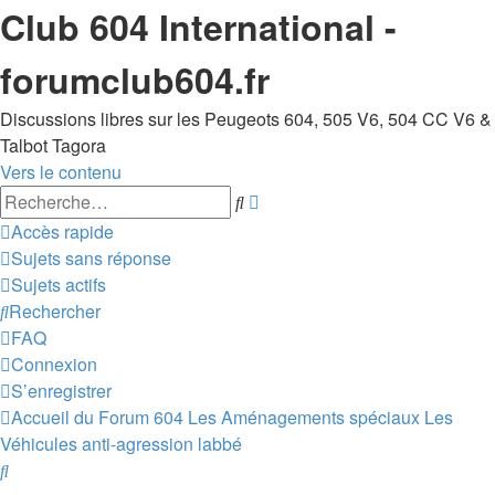
Club 604 International -
forumclub604.fr
Discussions libres sur les Peugeots 604, 505 V6, 504 CC V6 &
Talbot Tagora
Vers le contenu
Recherche
Rechercher
avancée
Accès rapide
Sujets sans réponse
Sujets actifs
Rechercher
FAQ
Connexion
S’enregistrer
Accueil du Forum 604
Les Aménagements spéciaux
Les
Véhicules anti-agression labbé
Rechercher