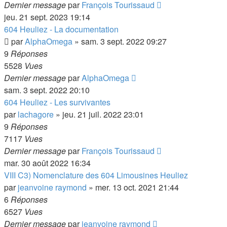
Dernier message
par
François Tourissaud
jeu. 21 sept. 2023 19:14
604 Heuliez - La documentation
par
AlphaOmega
»
sam. 3 sept. 2022 09:27
9
Réponses
5528
Vues
Dernier message
par
AlphaOmega
sam. 3 sept. 2022 20:10
604 Heuliez - Les survivantes
par
lachagore
»
jeu. 21 juil. 2022 23:01
9
Réponses
7117
Vues
Dernier message
par
François Tourissaud
mar. 30 août 2022 16:34
VIII C3) Nomenclature des 604 Limousines Heuliez
par
jeanvoine raymond
»
mer. 13 oct. 2021 21:44
6
Réponses
6527
Vues
Dernier message
par
jeanvoine raymond