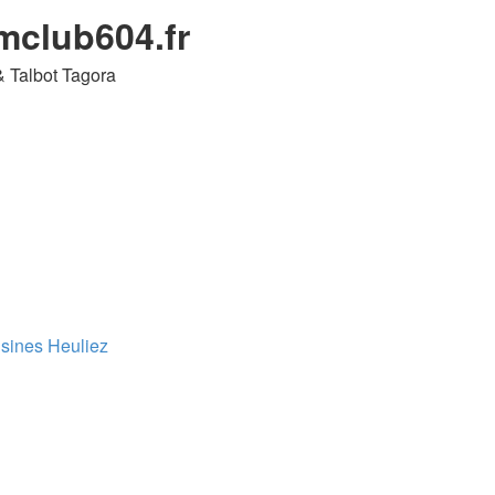
umclub604.fr
& Talbot Tagora
sines Heuliez