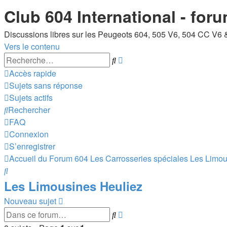
Club 604 International - for
Discussions libres sur les Peugeots 604, 505 V6, 504 CC V6 
Vers le contenu
Recherche
Rechercher
avancée
Accès rapide
Sujets sans réponse
Sujets actifs
Rechercher
FAQ
Connexion
S’enregistrer
Accueil du Forum 604
Les Carrosseries spéciales
Les Limou
Rechercher
Les Limousines Heuliez
Nouveau sujet
Recherche
Rechercher
avancée