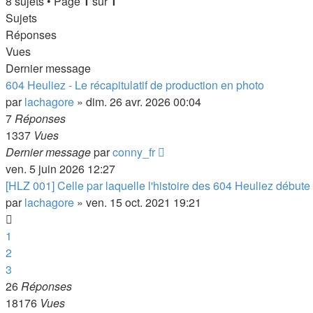
8 sujets • Page
1
sur
1
Sujets
Réponses
Vues
Dernier message
604 Heuliez - Le récapitulatif de production en photo
par
lachagore
»
dim. 26 avr. 2026 00:04
7
Réponses
1337
Vues
Dernier message
par
conny_fr
ven. 5 juin 2026 12:27
[HLZ 001] Celle par laquelle l'histoire des 604 Heuliez débute
par
lachagore
»
ven. 15 oct. 2021 19:21
1
2
3
26
Réponses
18176
Vues