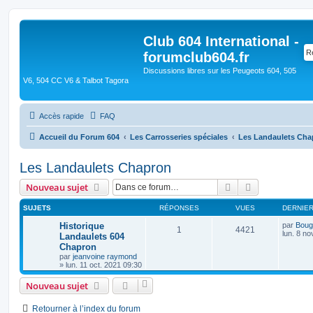
Club 604 International -
forumclub604.fr
Discussions libres sur les Peugeots 604, 505
V6, 504 CC V6 & Talbot Tagora
Accès rapide
FAQ
Accueil du Forum 604
Les Carrosseries spéciales
Les Landaulets Cha
Les Landaulets Chapron
Rechercher
Recherche av
Nouveau sujet
SUJETS
RÉPONSES
VUES
DERNIE
Historique
par
Boug
1
4421
lun. 8 no
Landaulets 604
Chapron
par
jeanvoine raymond
»
lun. 11 oct. 2021 09:30
Nouveau sujet
Retourner à l’index du forum