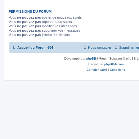
PERMISSIONS DU FORUM
Vous
ne pouvez pas
poster de nouveaux sujets
Vous
ne pouvez pas
répondre aux sujets
Vous
ne pouvez pas
modifier vos messages
Vous
ne pouvez pas
supprimer vos messages
Vous
ne pouvez pas
joindre des fichiers
Accueil du Forum 604
Nous contacter
Supprimer le
Développé par
phpBB
® Forum Software © phpBB L
Traduit par
phpBB-fr.com
Confidentialité
|
Conditions