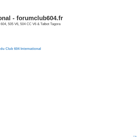
onal - forumclub604.fr
s 604, 505 V6, 504 CC V6 & Talbot Tagora
du Club 604 International
r
che avancée