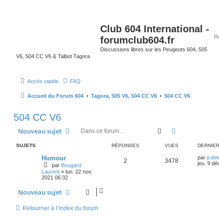
Club 604 International -
forumclub604.fr
Discussions libres sur les Peugeots 604, 505
V6, 504 CC V6 & Talbot Tagora
Accès rapide
FAQ
Accueil du Forum 604
Tagora, 505 V6, 504 CC V6
504 CC V6
504 CC V6
Rechercher
Recherche av
Nouveau sujet
SUJETS
RÉPONSES
VUES
DERNIE
Humour
par
jcdet
2
3478
jeu. 9 dé
par
Bougard
Laurent
»
lun. 22 nov.
2021 06:32
Nouveau sujet
Retourner à l’index du forum