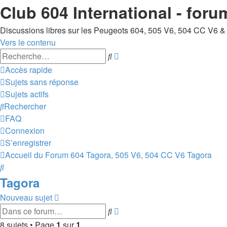
Club 604 International - foru
Discussions libres sur les Peugeots 604, 505 V6, 504 CC V6 &
Vers le contenu
Recherche
Rechercher
avancée
Accès rapide
Sujets sans réponse
Sujets actifs
Rechercher
FAQ
Connexion
S’enregistrer
Accueil du Forum 604
Tagora, 505 V6, 504 CC V6
Tagora
Rechercher
Tagora
Nouveau sujet
Recherche
Rechercher
avancée
8 sujets • Page
1
sur
1