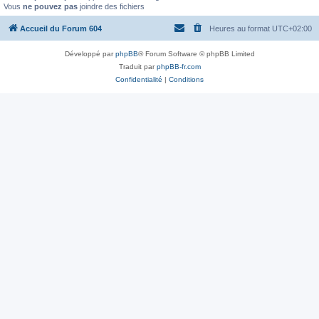
Vous
ne pouvez pas
joindre des fichiers
Accueil du Forum 604
Heures au format
UTC+02:00
Développé par
phpBB
® Forum Software © phpBB Limited
Traduit par
phpBB-fr.com
Confidentialité
|
Conditions