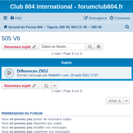
Club 604 International - forumclub604.fr
FAQ
S’enregistrer
Connexion
R
Accueil du Forum 604
Tagora, 505 V6, 504 CC V6
505 V6
e
505 V6
c
Rechercher
Recherche avanc
Nouveau sujet
h
1 sujet • Page
1
sur
1
e
Sujets
r
c
Differences ZN3J
Dernier message par
Walle69
«
ven. 19 août 2022 17:07
h
e
Nouveau sujet
1 sujet • Page
1
sur
1
r
Aller à
PERMISSIONS DU FORUM
Vous
ne pouvez pas
poster de nouveaux sujets
Vous
ne pouvez pas
répondre aux sujets
Vous
ne pouvez pas
modifier vos messages
Vous
ne pouvez pas
supprimer vos messages