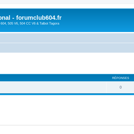
onal - forumclub604.fr
s 604, 505 V6, 504 CC V6 & Talbot Tagora
cher
cherche avancée
RÉPONSES
0