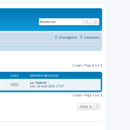
Rechercher
Recherche avancé
S’enregistrer
Connexion
1 sujet • Page
1
sur
1
VUES
DERNIER MESSAGE
par
Walle69
3302
ven. 19 août 2022 17:07
1 sujet • Page
1
sur
1
Aller à