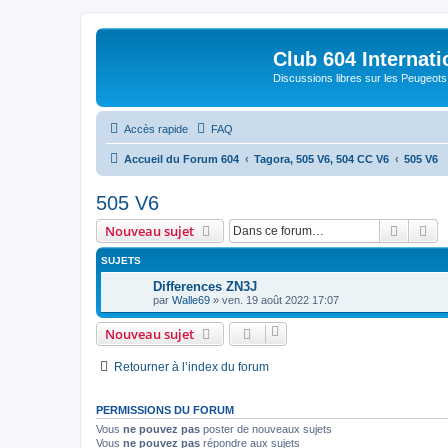
Club 604 Internati
Discussions libres sur les Peugeot
Accès rapide
FAQ
Accueil du Forum 604
Tagora, 505 V6, 504 CC V6
505 V6
505 V6
Recher
Re
Nouveau sujet
SUJETS
Differences ZN3J
par
Walle69
»
ven. 19 août 2022 17:07
Nouveau sujet
Retourner à l’index du forum
PERMISSIONS DU FORUM
Vous
ne pouvez pas
poster de nouveaux sujets
Vous
ne pouvez pas
répondre aux sujets