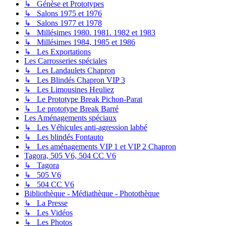
↳ Génèse et Prototypes
↳ Salons 1975 et 1976
↳ Salons 1977 et 1978
↳ Millésimes 1980. 1981. 1982 et 1983
↳ Millésimes 1984, 1985 et 1986
↳ Les Exportations
Les Carrosseries spéciales
↳ Les Landaulets Chapron
↳ Les Blindés Chapron VIP 3
↳ Les Limousines Heuliez
↳ Le Prototype Break Pichon-Parat
↳ Le prototype Break Barré
Les Aménagements spéciaux
↳ Les Véhicules anti-agression labbé
↳ Les blindés Fontauto
↳ Les aménagements VIP 1 et VIP 2 Chapron
Tagora, 505 V6, 504 CC V6
↳ Tagora
↳ 505 V6
↳ 504 CC V6
Bibliothèque - Médiathèque - Photothèque
↳ La Presse
↳ Les Vidéos
↳ Les Photos