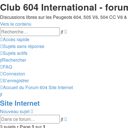
Club 604 International - foru
Discussions libres sur les Peugeots 604, 505 V6, 504 CC V6 &
Vers le contenu
Recherche
Rechercher
avancée
Accès rapide
Sujets sans réponse
Sujets actifs
Rechercher
FAQ
Connexion
S’enregistrer
Accueil du Forum 604
Site Internet
Rechercher
Site Internet
Nouveau sujet
Recherche
Rechercher
avancée
3 sujets • Page
1
sur
1