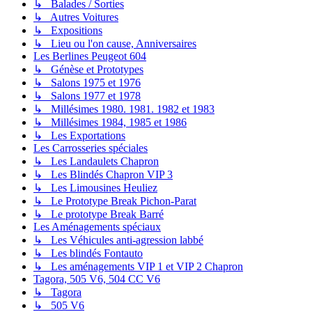
↳ Balades / Sorties
↳ Autres Voitures
↳ Expositions
↳ Lieu ou l'on cause, Anniversaires
Les Berlines Peugeot 604
↳ Génèse et Prototypes
↳ Salons 1975 et 1976
↳ Salons 1977 et 1978
↳ Millésimes 1980. 1981. 1982 et 1983
↳ Millésimes 1984, 1985 et 1986
↳ Les Exportations
Les Carrosseries spéciales
↳ Les Landaulets Chapron
↳ Les Blindés Chapron VIP 3
↳ Les Limousines Heuliez
↳ Le Prototype Break Pichon-Parat
↳ Le prototype Break Barré
Les Aménagements spéciaux
↳ Les Véhicules anti-agression labbé
↳ Les blindés Fontauto
↳ Les aménagements VIP 1 et VIP 2 Chapron
Tagora, 505 V6, 504 CC V6
↳ Tagora
↳ 505 V6