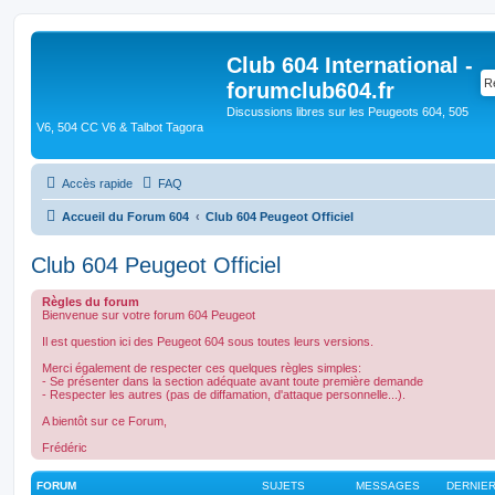
Club 604 International -
forumclub604.fr
Discussions libres sur les Peugeots 604, 505
V6, 504 CC V6 & Talbot Tagora
Accès rapide
FAQ
Accueil du Forum 604
Club 604 Peugeot Officiel
Club 604 Peugeot Officiel
Règles du forum
Bienvenue sur votre forum 604 Peugeot
Il est question ici des Peugeot 604 sous toutes leurs versions.
Merci également de respecter ces quelques règles simples:
- Se présenter dans la section adéquate avant toute première demande
- Respecter les autres (pas de diffamation, d'attaque personnelle...).
A bientôt sur ce Forum,
Frédéric
FORUM
SUJETS
MESSAGES
DERNIE