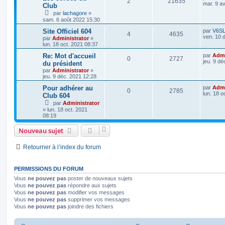
2
21635
mar. 9 a
Club
par
lachagore
»
sam. 6 août 2022 15:30
Site Officiel 604
par
V6S
4
4635
ven. 10 
par
Administrator
»
lun. 18 oct. 2021 08:37
Re: Mot d'accueil
par
Admi
0
2727
jeu. 9 dé
du président
par
Administrator
»
jeu. 9 déc. 2021 12:28
Pour adhérer au
par
Admi
0
2785
lun. 18 o
Club 604
par
Administrator
»
lun. 18 oct. 2021
08:19
Nouveau sujet
Retourner à l’index du forum
PERMISSIONS DU FORUM
Vous
ne pouvez pas
poster de nouveaux sujets
Vous
ne pouvez pas
répondre aux sujets
Vous
ne pouvez pas
modifier vos messages
Vous
ne pouvez pas
supprimer vos messages
Vous
ne pouvez pas
joindre des fichiers