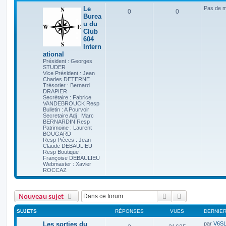
Le
Pas de 
0
0
Burea
u du
Club
604
Intern
ational
Président : Georges
STUDER
Vice Président : Jean
Charles DETERNE
Trésorier : Bernard
DRAPIER
Secrétaire : Fabrice
VANDEBROUCK Resp
Bulletin : A Pourvoir
Secretaire Adj : Marc
BERNARDIN Resp
Patrimoine : Laurent
BOUGARD
Resp Pièces : Jean
Claude DEBAULIEU
Resp Boutique :
Françoise DEBAULIEU
Webmaster : Xavier
ROCCAZ
Rechercher
Recherche av
Nouveau sujet
SUJETS
RÉPONSES
VUES
DERNIE
Les sorties du
par
V6S