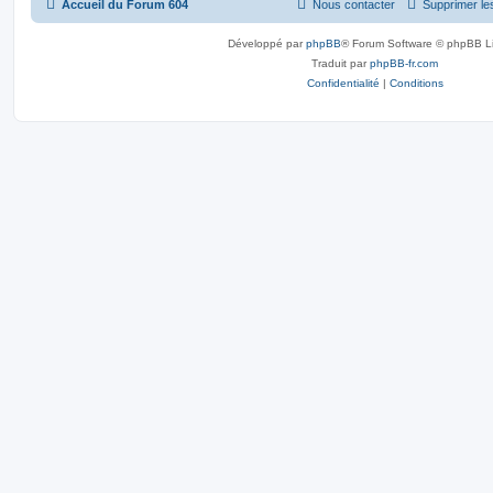
Accueil du Forum 604
Nous contacter
Supprimer le
Développé par
phpBB
® Forum Software © phpBB L
Traduit par
phpBB-fr.com
Confidentialité
|
Conditions