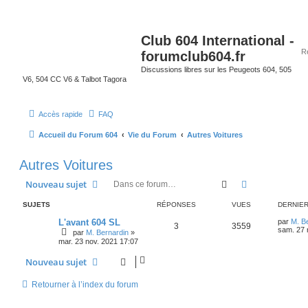
Club 604 International -
forumclub604.fr
Discussions libres sur les Peugeots 604, 505
V6, 504 CC V6 & Talbot Tagora
Accès rapide
FAQ
Accueil du Forum 604
Vie du Forum
Autres Voitures
Autres Voitures
Rechercher
Recherche av
Nouveau sujet
SUJETS
RÉPONSES
VUES
DERNIE
L'avant 604 SL
par
M. B
3
3559
sam. 27 
par
M. Bernardin
»
mar. 23 nov. 2021 17:07
Nouveau sujet
Retourner à l’index du forum