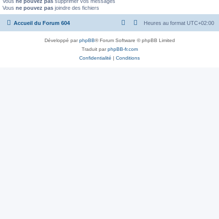
Vous
ne pouvez pas
supprimer vos messages
Vous
ne pouvez pas
joindre des fichiers
Accueil du Forum 604
Heures au format
UTC+02:00
Développé par
phpBB
® Forum Software © phpBB Limited
Traduit par
phpBB-fr.com
Confidentialité
|
Conditions