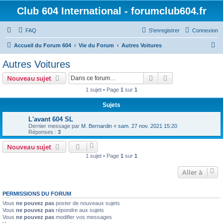
Club 604 International - forumclub604.fr
FAQ
S’enregistrer
Connexion
R
Accueil du Forum 604
Vie du Forum
Autres Voitures
e
Autres Voitures
c
Rechercher
Recherche avanc
Nouveau sujet
h
1 sujet • Page
1
sur
1
e
Sujets
r
c
L'avant 604 SL
Dernier message par
M. Bernardin
«
sam. 27 nov. 2021 15:20
h
Réponses :
3
e
Nouveau sujet
r
1 sujet • Page
1
sur
1
Aller à
PERMISSIONS DU FORUM
Vous
ne pouvez pas
poster de nouveaux sujets
Vous
ne pouvez pas
répondre aux sujets
Vous
ne pouvez pas
modifier vos messages