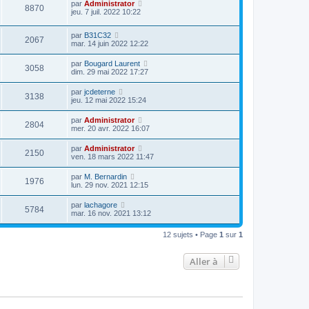
par
Administrator
8870
jeu. 7 juil. 2022 10:22
par
B31C32
2067
mar. 14 juin 2022 12:22
par
Bougard Laurent
3058
dim. 29 mai 2022 17:27
par
jcdeterne
3138
jeu. 12 mai 2022 15:24
par
Administrator
2804
mer. 20 avr. 2022 16:07
par
Administrator
2150
ven. 18 mars 2022 11:47
par
M. Bernardin
1976
lun. 29 nov. 2021 12:15
par
lachagore
5784
mar. 16 nov. 2021 13:12
12 sujets • Page
1
sur
1
Aller à