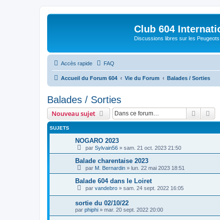
Club 604 Internati
Discussions libres sur les Peugeot
Accès rapide
FAQ
Accueil du Forum 604
Vie du Forum
Balades / Sorties
Balades / Sorties
Recher
Re
Nouveau sujet
SUJETS
NOGARO 2023
par
Sylvain56
»
sam. 21 oct. 2023 21:50
Balade charentaise 2023
par
M. Bernardin
»
lun. 22 mai 2023 18:51
Balade 604 dans le Loiret
par
vandebro
»
sam. 24 sept. 2022 16:05
sortie du 02/10/22
par
phiphi
»
mar. 20 sept. 2022 20:00