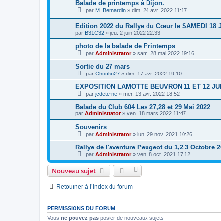
Balade de printemps à Dijon.
par
M. Bernardin
»
dim. 24 avr. 2022 11:17
Edition 2022 du Rallye du Cœur le SAMEDI 18 J
par
B31C32
»
jeu. 2 juin 2022 22:33
photo de la balade de Printemps
par
Administrator
»
sam. 28 mai 2022 19:16
Sortie du 27 mars
par
Chocho27
»
dim. 17 avr. 2022 19:10
EXPOSITION LAMOTTE BEUVRON 11 ET 12 JU
par
jcdeterne
»
mer. 13 avr. 2022 18:52
Balade du Club 604 Les 27,28 et 29 Mai 2022
par
Administrator
»
ven. 18 mars 2022 11:47
Souvenirs
par
Administrator
»
lun. 29 nov. 2021 10:26
Rallye de l'aventure Peugeot du 1,2,3 Octobre 
par
Administrator
»
ven. 8 oct. 2021 17:12
Nouveau sujet
Retourner à l’index du forum
PERMISSIONS DU FORUM
Vous
ne pouvez pas
poster de nouveaux sujets