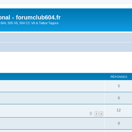
onal - forumclub604.fr
s 604, 505 V6, 504 CC V6 & Talbot Tagora
cher
cherche avancée
RÉPONSES
5
0
12
1
2
0