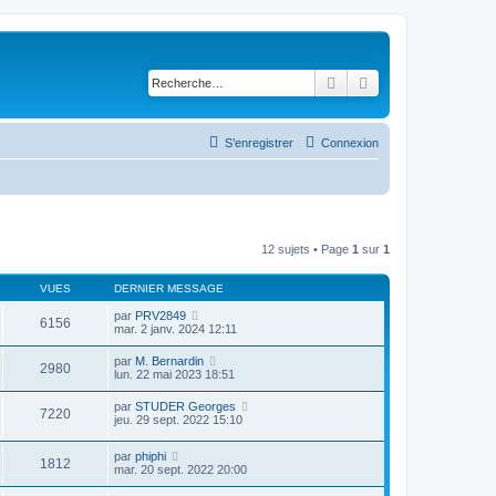
Rechercher
Recherche avancé
S’enregistrer
Connexion
12 sujets • Page
1
sur
1
VUES
DERNIER MESSAGE
par
PRV2849
6156
mar. 2 janv. 2024 12:11
par
M. Bernardin
2980
lun. 22 mai 2023 18:51
par
STUDER Georges
7220
jeu. 29 sept. 2022 15:10
par
phiphi
1812
mar. 20 sept. 2022 20:00