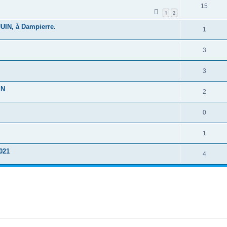
15
1
2
UIN, à Dampierre.
1
3
3
IN
2
0
1
2021
4