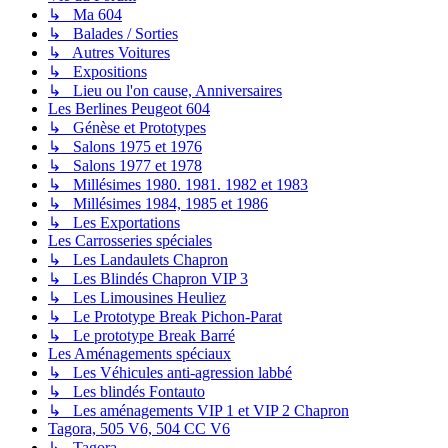
↳ Ma 604
↳ Balades / Sorties
↳ Autres Voitures
↳ Expositions
↳ Lieu ou l'on cause, Anniversaires
Les Berlines Peugeot 604
↳ Génèse et Prototypes
↳ Salons 1975 et 1976
↳ Salons 1977 et 1978
↳ Millésimes 1980. 1981. 1982 et 1983
↳ Millésimes 1984, 1985 et 1986
↳ Les Exportations
Les Carrosseries spéciales
↳ Les Landaulets Chapron
↳ Les Blindés Chapron VIP 3
↳ Les Limousines Heuliez
↳ Le Prototype Break Pichon-Parat
↳ Le prototype Break Barré
Les Aménagements spéciaux
↳ Les Véhicules anti-agression labbé
↳ Les blindés Fontauto
↳ Les aménagements VIP 1 et VIP 2 Chapron
Tagora, 505 V6, 504 CC V6
↳ Tagora