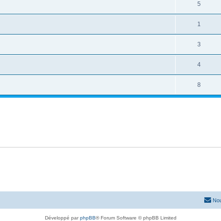
5
1
3
4
8
Nou
Développé par
phpBB
® Forum Software © phpBB Limited