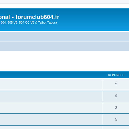
onal - forumclub604.fr
s 604, 505 V6, 504 CC V6 & Talbot Tagora
cher
cherche avancée
RÉPONSES
5
9
2
5