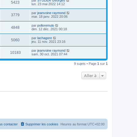
par
STUDER Georges
5423
lun. 23 mai 2022 14:12
par
jeanvoine raymond
3779
mar. 18 janv. 2022 20:06
par
polloremulo
4848
dim. 12 déc. 2021 00:18
par
lachagore
5060
jeu. 11 nov. 2021 23:16
par
jeanvoine raymond
10183
sam. 30 oct. 2021 07:44
9 sujets • Page
1
sur
1
Aller à
s contacter
Supprimer les cookies
Heures au format
UTC+02:00