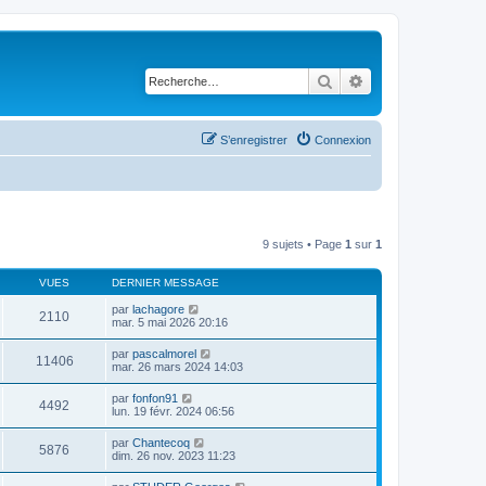
Rechercher
Recherche avancé
S’enregistrer
Connexion
9 sujets • Page
1
sur
1
VUES
DERNIER MESSAGE
par
lachagore
2110
mar. 5 mai 2026 20:16
par
pascalmorel
11406
mar. 26 mars 2024 14:03
par
fonfon91
4492
lun. 19 févr. 2024 06:56
par
Chantecoq
5876
dim. 26 nov. 2023 11:23