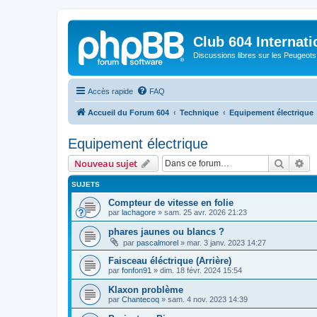
Club 604 Internati
Discussions libres sur les Peugeot
Accès rapide
FAQ
Accueil du Forum 604
Technique
Equipement électrique
Equipement électrique
Recher
Re
Nouveau sujet
SUJETS
Compteur de vitesse en folie
par
lachagore
»
sam. 25 avr. 2026 21:23
phares jaunes ou blancs ?
par
pascalmorel
»
mar. 3 janv. 2023 14:27
Faisceau éléctrique (Arrière)
par
fonfon91
»
dim. 18 févr. 2024 15:54
Klaxon problème
par
Chantecoq
»
sam. 4 nov. 2023 14:39