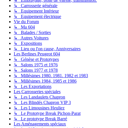
↳ Embrayage, boite de vitesse, transmission.
↳ Carrosserie générale
↳ Equipement Intérieur
↳ Equipement électrique
Vie du Forum
↳ Ma 604
↳ Balades / Sorties
↳ Autres Voitures
↳ Expositions
↳ Lieu ou l'on cause, Anniversaires
Les Berlines Peugeot 604
↳ Génèse et Prototypes
↳ Salons 1975 et 1976
↳ Salons 1977 et 1978
↳ Millésimes 1980. 1981. 1982 et 1983
↳ Millésimes 1984, 1985 et 1986
↳ Les Exportations
Les Carrosseries spéciales
↳ Les Landaulets Chapron
↳ Les Blindés Chapron VIP 3
↳ Les Limousines Heuliez
↳ Le Prototype Break Pichon-Parat
↳ Le prototype Break Barré
Les Aménagements spéciaux