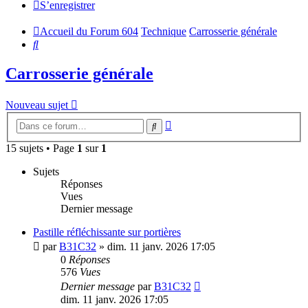
S’enregistrer
Accueil du Forum 604
Technique
Carrosserie générale
Rechercher
Carrosserie générale
Nouveau sujet
Recherche
Rechercher
avancée
15 sujets • Page
1
sur
1
Sujets
Réponses
Vues
Dernier message
Pastille réfléchissante sur portières
par
B31C32
»
dim. 11 janv. 2026 17:05
0
Réponses
576
Vues
Dernier message
par
B31C32
dim. 11 janv. 2026 17:05