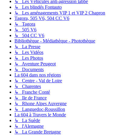
↳ Les Véhicules anti-agression labbé
↳ Les blindés Fontauto
↳ Les aménagements VIP 1 et VIP 2 Chapron
Tagora, 505 V6, 504 CC V6
↳ Tagora
↳ 505 V6
↳ 504 CC V6
Bibliothèque - Médiathèque - Photothèque
↳ La Presse
↳ Les Vidéos
↳ Les Photos
↳ Aventure Peugeot
↳ Documents
La 604 dans nos régions
↳ Centre - Val de Loire
↳ Charentes
↳ Franche Conté
↳ Ile de France
↳ Rhone Alpes Auvergne
↳ Languedoc-Roussillon
La 604 à Travers le Monde
↳ La Suède
↳ l'Alemagne
↳ La Grande Bretagne