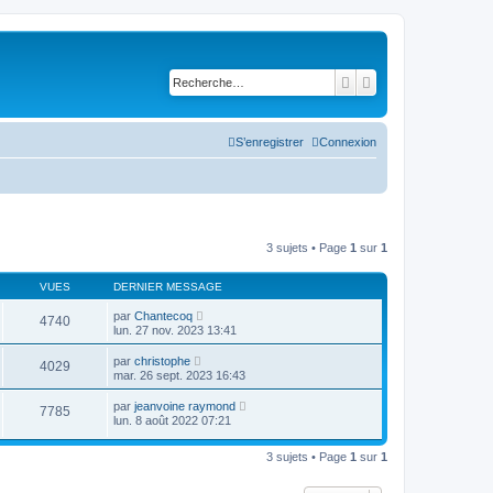
Rechercher
Recherche avancé
S’enregistrer
Connexion
3 sujets • Page
1
sur
1
VUES
DERNIER MESSAGE
par
Chantecoq
4740
lun. 27 nov. 2023 13:41
par
christophe
4029
mar. 26 sept. 2023 16:43
par
jeanvoine raymond
7785
lun. 8 août 2022 07:21
3 sujets • Page
1
sur
1