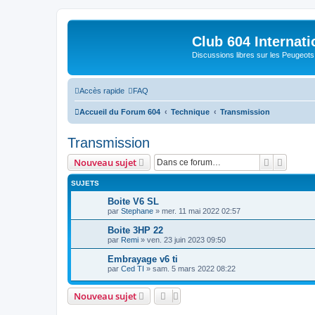
Club 604 Internati
Discussions libres sur les Peugeot
Accès rapide
FAQ
Accueil du Forum 604
Technique
Transmission
Transmission
Recherche
Recher
Nouveau sujet
SUJETS
Boite V6 SL
par
Stephane
»
mer. 11 mai 2022 02:57
Boite 3HP 22
par
Remi
»
ven. 23 juin 2023 09:50
Embrayage v6 ti
par
Ced TI
»
sam. 5 mars 2022 08:22
Nouveau sujet