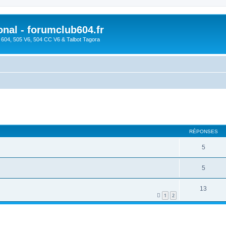
onal - forumclub604.fr
s 604, 505 V6, 504 CC V6 & Talbot Tagora
r
che avancée
RÉPONSES
5
5
13
1
2