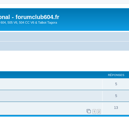
onal - forumclub604.fr
s 604, 505 V6, 504 CC V6 & Talbot Tagora
cher
cherche avancée
RÉPONSES
5
5
13
1
2