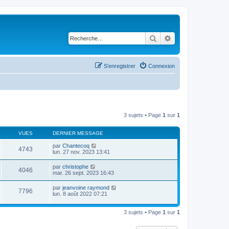
Rechercher
Recherche avancé
S’enregistrer
Connexion
3 sujets • Page
1
sur
1
VUES
DERNIER MESSAGE
par
Chantecoq
4743
lun. 27 nov. 2023 13:41
par
christophe
4046
mar. 26 sept. 2023 16:43
par
jeanvoine raymond
7796
lun. 8 août 2022 07:21
3 sujets • Page
1
sur
1