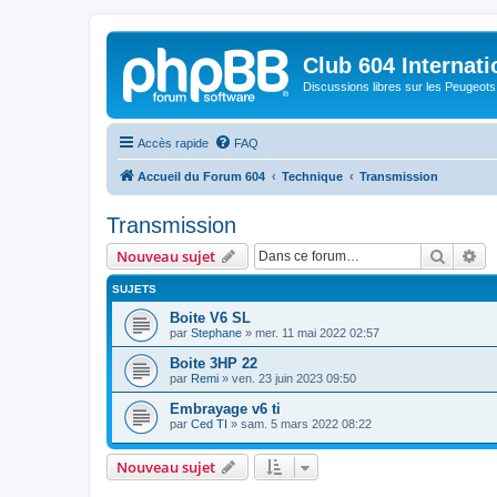
Club 604 Internati
Discussions libres sur les Peugeot
Accès rapide
FAQ
Accueil du Forum 604
Technique
Transmission
Transmission
Recher
Re
Nouveau sujet
SUJETS
Boite V6 SL
par
Stephane
»
mer. 11 mai 2022 02:57
Boite 3HP 22
par
Remi
»
ven. 23 juin 2023 09:50
Embrayage v6 ti
par
Ced TI
»
sam. 5 mars 2022 08:22
Nouveau sujet