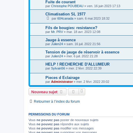
Fuite de courant
par
Christophe POUBEAU
»
ven. 16 juin 2023 17:13
Climatisation SL 1977
par
604canada
»
sam. 6 mai 2023 18:32
Fils de bougies: resistance?
par
Mr. PRV
»
mar. 18 avr. 2023 12:08
Jauge à essence
par
Julien24
»
sam. 16 juil. 2022 21:56
Tension de jauge de réservoir à essence
par
Julien24
»
mer. 6 juil. 2022 21:28
HELP ! RECHERCHE D'ALLUMEUR
par
Sylvain56
»
mer. 2 févr. 2022 22:39
Pieces d Eclairage
par
Administrator
»
mer. 2 févr. 2022 20:02
Nouveau sujet
Retourner à l’index du forum
PERMISSIONS DU FORUM
Vous
ne pouvez pas
poster de nouveaux sujets
Vous
ne pouvez pas
répondre aux sujets
Vous
ne pouvez pas
modifier vos messages
Vous
ne pouvez pas
supprimer vos messages