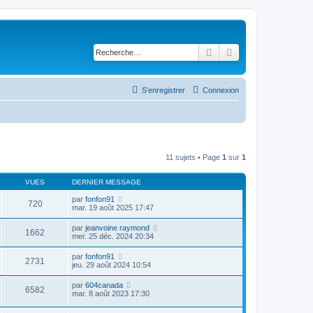
Rechercher
Recherche avancé
S’enregistrer
Connexion
11 sujets • Page
1
sur
1
VUES
DERNIER MESSAGE
par
fonfon91
720
mar. 19 août 2025 17:47
par
jeanvoine raymond
1662
mer. 25 déc. 2024 20:34
par
fonfon91
2731
jeu. 29 août 2024 10:54
par
604canada
6582
mar. 8 août 2023 17:30