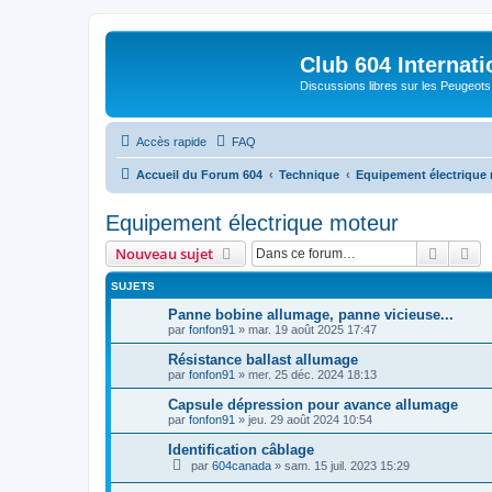
Club 604 Internati
Discussions libres sur les Peugeot
Accès rapide
FAQ
Accueil du Forum 604
Technique
Equipement électrique
Equipement électrique moteur
Recher
Re
Nouveau sujet
SUJETS
Panne bobine allumage, panne vicieuse...
par
fonfon91
»
mar. 19 août 2025 17:47
Résistance ballast allumage
par
fonfon91
»
mer. 25 déc. 2024 18:13
Capsule dépression pour avance allumage
par
fonfon91
»
jeu. 29 août 2024 10:54
Identification câblage
par
604canada
»
sam. 15 juil. 2023 15:29