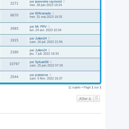
par
jeanvoine raymond
2271
mer. 28 juin 2023 19:24
par
604canada
6670
mer. 31 mai 2023 19:25
par
Mr. PRV
2683
lun. 24 avr. 2023 10:34
par
Julien24
1915
sam. 16 juil. 2022 21:56
par
Julien24
2180
jeu. 7 juil. 2022 19:33
par
Sylvain56
10797
sam. 25 juin 2022 07:29
par
jcdeterne
2544
sam. 5 févr. 2022 16:37
11 sujets • Page
1
sur
1
Aller à