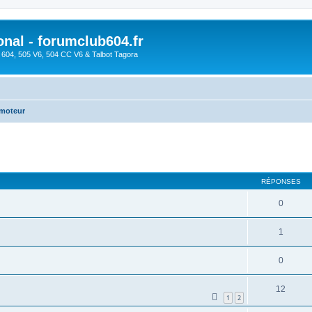
onal - forumclub604.fr
s 604, 505 V6, 504 CC V6 & Talbot Tagora
 moteur
cher
cherche avancée
RÉPONSES
0
1
0
12
1
2