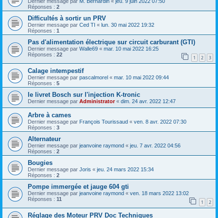
Dernier message par
M. Bernardin
«
jeu. 9 juin 2022 07:50
Réponses :
2
Difficultés à sortir un PRV
Dernier message par
Ced TI
«
lun. 30 mai 2022 19:32
Réponses :
1
Pas d'alimentation électrique sur circuit carburant (GTI)
Dernier message par
Walle69
«
mar. 10 mai 2022 16:25
Réponses :
22
1
2
3
Calage intempestif
Dernier message par
pascalmorel
«
mar. 10 mai 2022 09:44
Réponses :
5
le livret Bosch sur l'injection K-tronic
Dernier message par
Administrator
«
dim. 24 avr. 2022 12:47
Arbre à cames
Dernier message par
François Tourissaud
«
ven. 8 avr. 2022 07:30
Réponses :
3
Alternateur
Dernier message par
jeanvoine raymond
«
jeu. 7 avr. 2022 04:56
Réponses :
2
Bougies
Dernier message par
Joris
«
jeu. 24 mars 2022 15:34
Réponses :
2
Pompe immergée et jauge 604 gti
Dernier message par
jeanvoine raymond
«
ven. 18 mars 2022 13:02
Réponses :
11
1
2
Réglage des Moteur PRV Doc Techniques