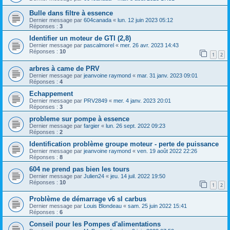
Bulle dans filtre à essence
Dernier message par
604canada
«
lun. 12 juin 2023 05:12
Réponses :
3
Identifier un moteur de GTI (2,8)
Dernier message par
pascalmorel
«
mer. 26 avr. 2023 14:43
Réponses :
10
1
2
arbres à came de PRV
Dernier message par
jeanvoine raymond
«
mar. 31 janv. 2023 09:01
Réponses :
4
Echappement
Dernier message par
PRV2849
«
mer. 4 janv. 2023 20:01
Réponses :
3
probleme sur pompe à essence
Dernier message par
fargier
«
lun. 26 sept. 2022 09:23
Réponses :
2
Identification problème groupe moteur - perte de puissance
Dernier message par
jeanvoine raymond
«
ven. 19 août 2022 22:26
Réponses :
8
604 ne prend pas bien les tours
Dernier message par
Julien24
«
jeu. 14 juil. 2022 19:50
Réponses :
10
1
2
Problème de démarrage v6 sl carbus
Dernier message par
Louis Blondeau
«
sam. 25 juin 2022 15:41
Réponses :
6
Conseil pour les Pompes d'alimentations