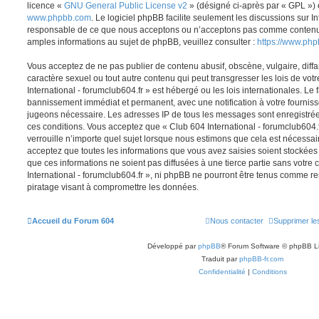
licence «
GNU General Public License v2
» (désigné ci-après par « GPL ») 
www.phpbb.com
. Le logiciel phpBB facilite seulement les discussions sur I
responsable de ce que nous acceptons ou n’acceptons pas comme contenu 
amples informations au sujet de phpBB, veuillez consulter :
https://www.ph
Vous acceptez de ne pas publier de contenu abusif, obscène, vulgaire, diff
caractère sexuel ou tout autre contenu qui peut transgresser les lois de vo
International - forumclub604.fr » est hébergé ou les lois internationales. Le
bannissement immédiat et permanent, avec une notification à votre fournisse
jugeons nécessaire. Les adresses IP de tous les messages sont enregistré
ces conditions. Vous acceptez que « Club 604 International - forumclub604.
verrouille n’importe quel sujet lorsque nous estimons que cela est nécessa
acceptez que toutes les informations que vous avez saisies soient stockée
que ces informations ne soient pas diffusées à une tierce partie sans votre
International - forumclub604.fr », ni phpBB ne pourront être tenus comme r
piratage visant à compromettre les données.
Accueil du Forum 604
Nous contacter
Supprimer le
Développé par
phpBB
® Forum Software © phpBB L
Traduit par
phpBB-fr.com
Confidentialité
|
Conditions