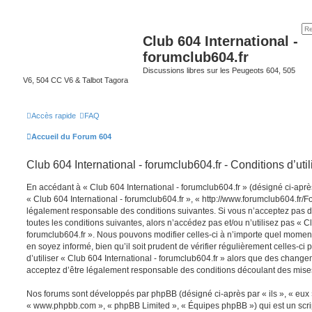
Club 604 International -
forumclub604.fr
Discussions libres sur les Peugeots 604, 505
V6, 504 CC V6 & Talbot Tagora
Accès rapide
FAQ
Accueil du Forum 604
Club 604 International - forumclub604.fr - Conditions d’util
En accédant à « Club 604 International - forumclub604.fr » (désigné ci-après
« Club 604 International - forumclub604.fr », « http://www.forumclub604.fr/F
légalement responsable des conditions suivantes. Si vous n’acceptez pas 
toutes les conditions suivantes, alors n’accédez pas et/ou n’utilisez pas « C
forumclub604.fr ». Nous pouvons modifier celles-ci à n’importe quel moment
en soyez informé, bien qu’il soit prudent de vérifier régulièrement celles-c
d’utiliser « Club 604 International - forumclub604.fr » alors que des change
acceptez d’être légalement responsable des conditions découlant des mises 
Nos forums sont développés par phpBB (désigné ci-après par « ils », « eux »,
« www.phpbb.com », « phpBB Limited », « Équipes phpBB ») qui est un script