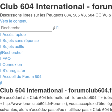
Club 604 International - foru
Discussions libres sur les Peugeots 604, 505 V6, 504 CC V6 &
Vers le contenu
Recherche
Rechercher
avancée
Accès rapide
Sujets sans réponse
Sujets actifs
Rechercher
FAQ
Connexion
S’enregistrer
Accueil du Forum 604
Rechercher
Club 604 International - forumclub604.fr
En accédant à « Club 604 International - forumclub604.fr » (dési
« http://www.forumclub604.fr/Forum »), vous acceptez d’être lé
suivantes, alors n’accédez pas et/ou n’utilisez pas « Club 604 