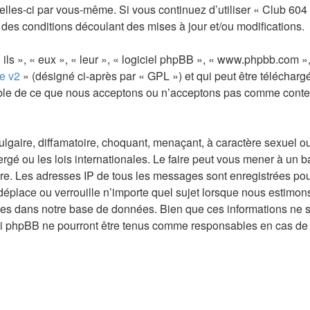
 celles-ci par vous-même. Si vous continuez d’utiliser « Club 60
des conditions découlant des mises à jour et/ou modifications.
ls », « eux », « leur », « logiciel phpBB », « www.phpbb.com »,
e v2
» (désigné ci-après par « GPL ») et qui peut être téléchar
sable de ce que nous acceptons ou n’acceptons pas comme conte
gaire, diffamatoire, choquant, menaçant, à caractère sexuel ou t
ergé ou les lois internationales. Le faire peut vous mener à un
aire. Les adresses IP de tous les messages sont enregistrées p
, déplace ou verrouille n’importe quel sujet lorsque nous estim
ées dans notre base de données. Bien que ces informations ne so
 ni phpBB ne pourront être tenus comme responsables en cas de 