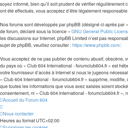
soyez informé, bien qu’il soit prudent de vérifier régulièrement
ont été effectués, vous acceptez d’être légalement responsable 
Nos forums sont développés par phpBB (désigné ci-après par « i
de forum, déclaré sous la licence «
GNU General Public Licens
les discussions sur Internet. phpBB Limited n’est pas respon
sujet de phpBB, veuillez consulter :
https://www.phpbb.com/
.
Vous acceptez de ne pas publier de contenu abusif, obscène, vul
du pays où « Club 604 International - forumclub604.fr » est héb
votre fournisseur d’accès à Internet si nous le jugeons nécess
« Club 604 International - forumclub604.fr » supprime, modifie
que toutes les informations que vous avez saisies soient stock
consentement, ni « Club 604 International - forumclub604.fr »,
Accueil du Forum 604
Nous contacter
Heures au format
UTC+02:00
Supprimer les cookies