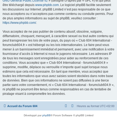
GNU General Public License v2
» (désigné ci-après par « GPL ») et qui peut
être téléchargé depuis
www.phpbb.com
. Le logiciel phpBB facilite seulement
les discussions sur Internet. phpBB Limited n’est pas responsable de ce que
nous acceptons ou n’acceptons pas comme contenu ou conduite permis. Pour
de plus amples informations au sujet de phpBB, veuillez consulter :
https://www.phpbb.com/
.
Vous acceptez de ne pas publier de contenu abusif, obscène, vulgaire,
diffamatoire, choquant, menaçant, à caractère sexuel ou tout autre contenu qui
peut transgresser les lois de votre pays, du pays où « Club 604 International -
forumclub604.fr » est hébergé ou les lois internationales. Le faire peut vous
mener à un bannissement immédiat et permanent, avec une notification à votre
fournisseur d’accès à Internet si nous le jugeons nécessaire. Les adresses IP
de tous les messages sont enregistrées pour aider au renforcement de ces
conditions. Vous acceptez que « Club 604 International - forumclub604.fr »
supprime, modifie, déplace ou verrouille n’importe quel sujet lorsque nous
estimons que cela est nécessaire. En tant que membre, vous acceptez que
toutes les informations que vous avez saisies soient stockées dans notre base
de données. Bien que ces informations ne soient pas diffusées à une tierce
partie sans votre consentement, ni « Club 604 International - forumclub604.fr »,
ni phpBB ne pourront être tenus comme responsables en cas de tentative de
piratage visant à compromettre les données.
Accueil du Forum 604
Heures au format
UTC+02:00
Développé par
phpBB
® Forum Software © phpBB Limited