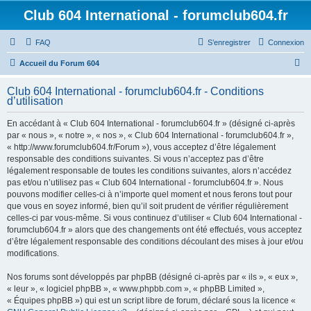
Club 604 International - forumclub604.fr
FAQ
S’enregistrer
Connexion
R
Accueil du Forum 604
e
Club 604 International - forumclub604.fr - Conditions
c
d’utilisation
h
En accédant à « Club 604 International - forumclub604.fr » (désigné ci-après
e
par « nous », « notre », « nos », « Club 604 International - forumclub604.fr »,
r
« http://www.forumclub604.fr/Forum »), vous acceptez d’être légalement
responsable des conditions suivantes. Si vous n’acceptez pas d’être
c
légalement responsable de toutes les conditions suivantes, alors n’accédez
h
pas et/ou n’utilisez pas « Club 604 International - forumclub604.fr ». Nous
pouvons modifier celles-ci à n’importe quel moment et nous ferons tout pour
e
que vous en soyez informé, bien qu’il soit prudent de vérifier régulièrement
r
celles-ci par vous-même. Si vous continuez d’utiliser « Club 604 International -
forumclub604.fr » alors que des changements ont été effectués, vous acceptez
d’être légalement responsable des conditions découlant des mises à jour et/ou
modifications.
Nos forums sont développés par phpBB (désigné ci-après par « ils », « eux »,
« leur », « logiciel phpBB », « www.phpbb.com », « phpBB Limited »,
« Équipes phpBB ») qui est un script libre de forum, déclaré sous la licence «