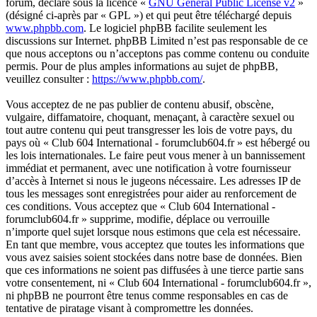
forum, déclaré sous la licence «
GNU General Public License v2
»
(désigné ci-après par « GPL ») et qui peut être téléchargé depuis
www.phpbb.com
. Le logiciel phpBB facilite seulement les
discussions sur Internet. phpBB Limited n’est pas responsable de ce
que nous acceptons ou n’acceptons pas comme contenu ou conduite
permis. Pour de plus amples informations au sujet de phpBB,
veuillez consulter :
https://www.phpbb.com/
.
Vous acceptez de ne pas publier de contenu abusif, obscène,
vulgaire, diffamatoire, choquant, menaçant, à caractère sexuel ou
tout autre contenu qui peut transgresser les lois de votre pays, du
pays où « Club 604 International - forumclub604.fr » est hébergé ou
les lois internationales. Le faire peut vous mener à un bannissement
immédiat et permanent, avec une notification à votre fournisseur
d’accès à Internet si nous le jugeons nécessaire. Les adresses IP de
tous les messages sont enregistrées pour aider au renforcement de
ces conditions. Vous acceptez que « Club 604 International -
forumclub604.fr » supprime, modifie, déplace ou verrouille
n’importe quel sujet lorsque nous estimons que cela est nécessaire.
En tant que membre, vous acceptez que toutes les informations que
vous avez saisies soient stockées dans notre base de données. Bien
que ces informations ne soient pas diffusées à une tierce partie sans
votre consentement, ni « Club 604 International - forumclub604.fr »,
ni phpBB ne pourront être tenus comme responsables en cas de
tentative de piratage visant à compromettre les données.