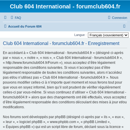
Club 604 International - forumclub604.fr
FAQ
Connexion
R
Accueil du Forum 604
e
Langue :
c
Club 604 International - forumclub604.fr - Enregistrement
h
En accédant à « Club 604 International - forumclub604.fr » (désigné ci-après
e
par « nous », « notre », « nos », « Club 604 International - forumclub604.fr »,
r
« http://www.forumclub604.fr/Forum »), vous acceptez d’être légalement
responsable des conditions suivantes. Si vous n’acceptez pas d’être
c
légalement responsable de toutes les conditions suivantes, alors n’accédez
h
pas et/ou n’utilisez pas « Club 604 International - forumclub604.fr ». Nous
e
pouvons modifier celles-ci à n’importe quel moment et nous ferons tout pour
que vous en soyez informé, bien qu’il soit prudent de vérifier régulièrement
r
celles-ci par vous-même. Si vous continuez d’utiliser « Club 604 International -
forumclub604.fr » alors que des changements ont été effectués, vous acceptez
d’être légalement responsable des conditions découlant des mises à jour et/ou
modifications.
Nos forums sont développés par phpBB (désigné ci-après par « ils », « eux »,
« leur », « logiciel phpBB », « www.phpbb.com », « phpBB Limited »,
« Équipes phpBB ») qui est un script libre de forum, déclaré sous la licence «