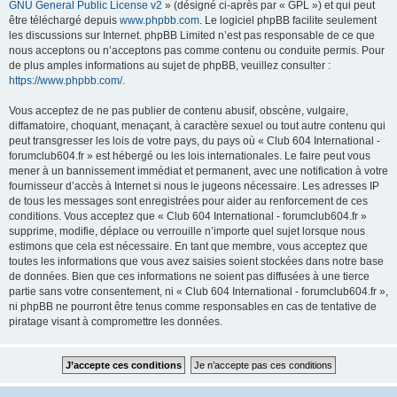
GNU General Public License v2
» (désigné ci-après par « GPL ») et qui peut
être téléchargé depuis
www.phpbb.com
. Le logiciel phpBB facilite seulement
les discussions sur Internet. phpBB Limited n’est pas responsable de ce que
nous acceptons ou n’acceptons pas comme contenu ou conduite permis. Pour
de plus amples informations au sujet de phpBB, veuillez consulter :
https://www.phpbb.com/
.
Vous acceptez de ne pas publier de contenu abusif, obscène, vulgaire,
diffamatoire, choquant, menaçant, à caractère sexuel ou tout autre contenu qui
peut transgresser les lois de votre pays, du pays où « Club 604 International -
forumclub604.fr » est hébergé ou les lois internationales. Le faire peut vous
mener à un bannissement immédiat et permanent, avec une notification à votre
fournisseur d’accès à Internet si nous le jugeons nécessaire. Les adresses IP
de tous les messages sont enregistrées pour aider au renforcement de ces
conditions. Vous acceptez que « Club 604 International - forumclub604.fr »
supprime, modifie, déplace ou verrouille n’importe quel sujet lorsque nous
estimons que cela est nécessaire. En tant que membre, vous acceptez que
toutes les informations que vous avez saisies soient stockées dans notre base
de données. Bien que ces informations ne soient pas diffusées à une tierce
partie sans votre consentement, ni « Club 604 International - forumclub604.fr »,
ni phpBB ne pourront être tenus comme responsables en cas de tentative de
piratage visant à compromettre les données.