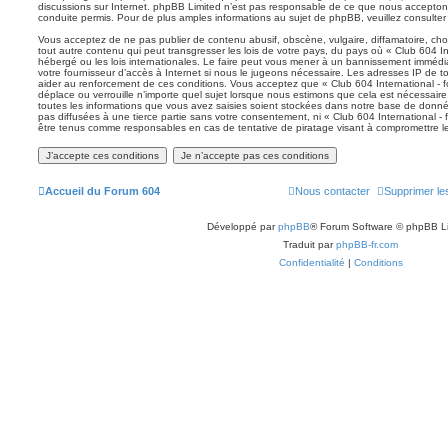
discussions sur Internet. phpBB Limited n’est pas responsable de ce que nous accept
conduite permis. Pour de plus amples informations au sujet de phpBB, veuillez consulter
Vous acceptez de ne pas publier de contenu abusif, obscène, vulgaire, diffamatoire, ch
tout autre contenu qui peut transgresser les lois de votre pays, du pays où « Club 604 In
hébergé ou les lois internationales. Le faire peut vous mener à un bannissement immédia
votre fournisseur d’accès à Internet si nous le jugeons nécessaire. Les adresses IP de 
aider au renforcement de ces conditions. Vous acceptez que « Club 604 International - f
déplace ou verrouille n’importe quel sujet lorsque nous estimons que cela est nécessai
toutes les informations que vous avez saisies soient stockées dans notre base de donné
pas diffusées à une tierce partie sans votre consentement, ni « Club 604 International -
être tenus comme responsables en cas de tentative de piratage visant à compromettre 
Accueil du Forum 604
Nous contacter
Supprimer le
Développé par
phpBB
® Forum Software © phpBB L
Traduit par
phpBB-fr.com
Confidentialité
|
Conditions