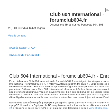
Club 604 International -
forumclub604.fr
Discussions libres sur les Peugeots 604, 505
V6, 504 CC V6 & Talbot Tagora
Vers le contenu
Accès rapide
FAQ
Accueil du Forum 604
Club 604 International - forumclub604.fr - En
En accédant à « Club 604 International - forumclub604.fr » (désigné ci-après par « nous 
International - forumclub604.fr », « http://www.forumclub604.fr/Forum »), vous acceptez
conditions suivantes. Si vous n’acceptez pas d’être légalement responsable de toutes le
pas et/ou n’utilisez pas « Club 604 International - forumclub604.fr ». Nous pouvons modif
nous ferons tout pour que vous en soyez informé, bien qu’il soit prudent de vérifier régu
continuez d’utiliser « Club 604 International - forumclub604.fr » alors que des changeme
d’être légalement responsable des conditions découlant des mises à jour et/ou modificat
Nos forums sont développés par phpBB (désigné ci-après par « ils », « eux », « leur », 
« phpBB Limited », « Équipes phpBB ») qui est un script libre de forum, déclaré sous la 
v2
» (désigné ci-après par « GPL ») et qui peut être téléchargé depuis
www.phpbb.com
.