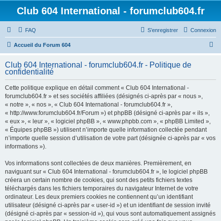
Club 604 International - forumclub604.fr
FAQ
S’enregistrer
Connexion
R
Accueil du Forum 604
e
Club 604 International - forumclub604.fr - Politique de
c
confidentialité
h
Cette politique explique en détail comment « Club 604 International -
e
forumclub604.fr » et ses sociétés affiliées (désignés ci-après par « nous »,
r
« notre », « nos », « Club 604 International - forumclub604.fr »,
« http://www.forumclub604.fr/Forum ») et phpBB (désigné ci-après par « ils »,
c
« eux », « leur », « logiciel phpBB », « www.phpbb.com », « phpBB Limited »,
h
« Équipes phpBB ») utilisent n’importe quelle information collectée pendant
n’importe quelle session d’utilisation de votre part (désignée ci-après par « vos
e
informations »).
r
Vos informations sont collectées de deux manières. Premièrement, en
naviguant sur « Club 604 International - forumclub604.fr », le logiciel phpBB
créera un certain nombre de cookies, qui sont des petits fichiers textes
téléchargés dans les fichiers temporaires du navigateur Internet de votre
ordinateur. Les deux premiers cookies ne contiennent qu’un identifiant
utilisateur (désigné ci-après par « user-id ») et un identifiant de session invité
(désigné ci-après par « session-id »), qui vous sont automatiquement assignés