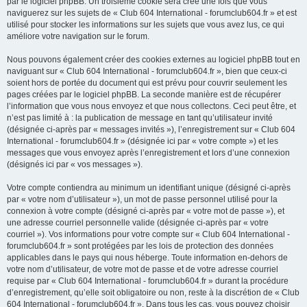
par le logiciel phpBB. Un troisième cookie sera créé une fois que vous
naviguerez sur les sujets de « Club 604 International - forumclub604.fr » et est
utilisé pour stocker les informations sur les sujets que vous avez lus, ce qui
améliore votre navigation sur le forum.
Nous pouvons également créer des cookies externes au logiciel phpBB tout en
naviguant sur « Club 604 International - forumclub604.fr », bien que ceux-ci
soient hors de portée du document qui est prévu pour couvrir seulement les
pages créées par le logiciel phpBB. La seconde manière est de récupérer
l’information que vous nous envoyez et que nous collectons. Ceci peut être, et
n’est pas limité à : la publication de message en tant qu’utilisateur invité
(désignée ci-après par « messages invités »), l’enregistrement sur « Club 604
International - forumclub604.fr » (désignée ici par « votre compte ») et les
messages que vous envoyez après l’enregistrement et lors d’une connexion
(désignés ici par « vos messages »).
Votre compte contiendra au minimum un identifiant unique (désigné ci-après
par « votre nom d’utilisateur »), un mot de passe personnel utilisé pour la
connexion à votre compte (désigné ci-après par « votre mot de passe »), et
une adresse courriel personnelle valide (désignée ci-après par « votre
courriel »). Vos informations pour votre compte sur « Club 604 International -
forumclub604.fr » sont protégées par les lois de protection des données
applicables dans le pays qui nous héberge. Toute information en-dehors de
votre nom d’utilisateur, de votre mot de passe et de votre adresse courriel
requise par « Club 604 International - forumclub604.fr » durant la procédure
d’enregistrement, qu’elle soit obligatoire ou non, reste à la discrétion de « Club
604 International - forumclub604.fr ». Dans tous les cas, vous pouvez choisir