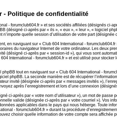
 - Politique de confidentialité
al - forumclub604.fr » et ses sociétés affiliées (désignés ci-apr
BB (désigné ci-après par « ils », « eux », « leur », « logiciel
 n’importe quelle session d’utilisation de votre part (désignée c
t, en naviguant sur « Club 604 International - forumclub604.fr 
poraires du navigateur Internet de votre ordinateur. Les deux pre
invité (désigné ci-après par « session-id »), qui vous sont auto
04 International - forumclub604.fr » et est utilisé pour stocker 
phpBB tout en naviguant sur « Club 604 International - forumcl
ogiciel phpBB. La seconde manière est de récupérer l’informatio
isateur invité (désignée ci-après par « messages invités »), l’enr
nvoyez après l’enregistrement et lors d’une connexion (désignés
né ci-après par « votre nom d’utilisateur »), un mot de passe p
nnelle valide (désignée ci-après par « votre courriel »). Vos inf
 données applicables dans le pays qui nous héberge. Toute infor
tional - forumclub604.fr » durant la procédure d’enregistrement, 
pouvez choisir quelle information de votre compte sera affichée 