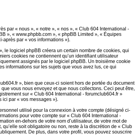
ès par « nous », « notre », « nos », « Club 604 International -
 phpBB », « www.phpbb.com », « phpBB Limited », « Équipes
i-après par « vos informations »).
», le logiciel phpBB créera un certain nombre de cookies, qui
miers cookies ne contiennent qu’un identifiant utilisateur
matiquement assignés par le logiciel phpBB. Un troisième cookie
les informations sur les sujets que vous avez lus, ce qui
ub604.fr », bien que ceux-ci soient hors de portée du document
n que vous nous envoyez et que nous collectons. Ceci peut être,
egistrement sur « Club 604 International - forumclub604.fr »
 ici par « vos messages »).
ersonnel utilisé pour la connexion à votre compte (désigné ci-
ormations pour votre compte sur « Club 604 International -
mation en-dehors de votre nom d’utilisateur, de votre mot de
qu’elle soit obligatoire ou non, reste à la discrétion de « Club
publiquement. De plus, dans votre profil, vous pouvez souscrire