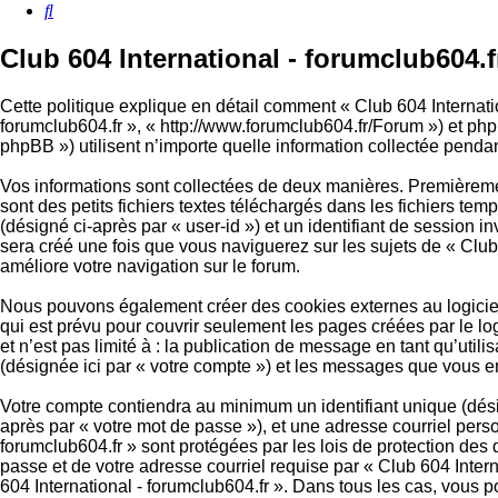
Rechercher
Club 604 International - forumclub604.fr
Cette politique explique en détail comment « Club 604 Internation
forumclub604.fr », « http://www.forumclub604.fr/Forum ») et php
phpBB ») utilisent n’importe quelle information collectée pendant
Vos informations sont collectées de deux manières. Premièremen
sont des petits fichiers textes téléchargés dans les fichiers tem
(désigné ci-après par « user-id ») et un identifiant de session 
sera créé une fois que vous naviguerez sur les sujets de « Club 6
améliore votre navigation sur le forum.
Nous pouvons également créer des cookies externes au logiciel 
qui est prévu pour couvrir seulement les pages créées par le l
et n’est pas limité à : la publication de message en tant qu’util
(désignée ici par « votre compte ») et les messages que vous e
Votre compte contiendra au minimum un identifiant unique (désig
après par « votre mot de passe »), et une adresse courriel perso
forumclub604.fr » sont protégées par les lois de protection des
passe et de votre adresse courriel requise par « Club 604 Interna
604 International - forumclub604.fr ». Dans tous les cas, vous 