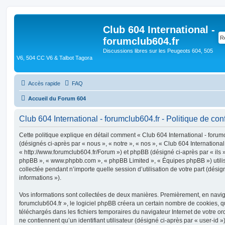
Club 604 International -
forumclub604.fr
Discussions libres sur les Peugeots 604, 505
V6, 504 CC V6 & Talbot Tagora
Accès rapide
FAQ
Accueil du Forum 604
Club 604 International - forumclub604.fr - Politique de conf
Cette politique explique en détail comment « Club 604 International - forumcl
(désignés ci-après par « nous », « notre », « nos », « Club 604 International
« http://www.forumclub604.fr/Forum ») et phpBB (désigné ci-après par « ils », 
phpBB », « www.phpbb.com », « phpBB Limited », « Équipes phpBB ») utilise
collectée pendant n’importe quelle session d’utilisation de votre part (désig
informations »).
Vos informations sont collectées de deux manières. Premièrement, en navigu
forumclub604.fr », le logiciel phpBB créera un certain nombre de cookies, qui
téléchargés dans les fichiers temporaires du navigateur Internet de votre o
ne contiennent qu’un identifiant utilisateur (désigné ci-après par « user-id »)