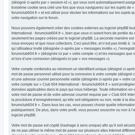
(désigné ci-après par « session-id »), qui vous sont automatiquement assig
troisième cookie sera créé une fois que vous naviguerez sur les sujets de « 
forumclub604.fr » et est utilisé pour stocker les informations sur les sujets 
votre navigation sur le forum.
Nous pouvons également créer des cookies externes au logiciel phpBB tout
International - forumclub604.fr », bien que ceux-ci soient hors de portée du
seulement les pages créées par le logiciel phpBB. La seconde manière est 
nous envoyez et que nous collectons. Ceci peut être, et n’est pas limité à : 
qu’utilisateur invité (désignée ci-après par « messages invités »), l’enregist
forumclub604.fr » (désignée ici par « votre compte ») et les messages que
et lors d’une connexion (désignés ici par « vos messages »).
Votre compte contiendra au minimum un identifiant unique (désigné ci-après 
mot de passe personnel utilisé pour la connexion à votre compte (désigné c
et une adresse courriel personnelle valide (désignée ci-après par « votre co
votre compte sur « Club 604 International - forumclub604.fr » sont protégées
données applicables dans le pays qui nous héberge. Toute information en-de
votre mot de passe et de votre adresse courriel requise par « Club 604 Inter
la procédure d’enregistrement, qu’elle soit obligatoire ou non, reste à la dis
forumclub604.fr ». Dans tous les cas, vous pouvez choisir quelle informatio
publiquement. De plus, dans votre profil, vous pouvez souscrire ou non à l’
logiciel phpBB.
Votre mot de passe est crypté (hashage à sens unique) afin qu’il soit sécu
de ne pas utiliser le même mot de passe sur plusieurs sites Internet différe