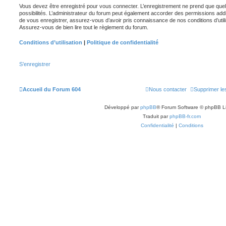
Vous devez être enregistré pour vous connecter. L’enregistrement ne prend que q
possibilités. L’administrateur du forum peut également accorder des permissions ad
de vous enregistrer, assurez-vous d’avoir pris connaissance de nos conditions d’utilisa
Assurez-vous de bien lire tout le règlement du forum.
Conditions d’utilisation
|
Politique de confidentialité
S’enregistrer
Accueil du Forum 604
Nous contacter
Supprimer le
Développé par
phpBB
® Forum Software © phpBB L
Traduit par
phpBB-fr.com
Confidentialité
|
Conditions