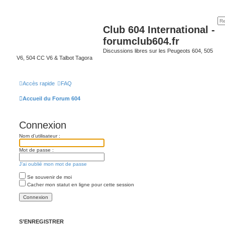
Club 604 International -
forumclub604.fr
Discussions libres sur les Peugeots 604, 505
V6, 504 CC V6 & Talbot Tagora
Accès rapide
FAQ
Accueil du Forum 604
Connexion
Nom d’utilisateur :
Mot de passe :
J’ai oublié mon mot de passe
Se souvenir de moi
Cacher mon statut en ligne pour cette session
S’ENREGISTRER