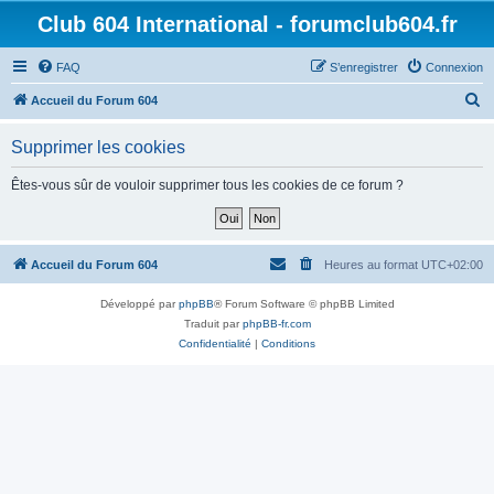
Club 604 International - forumclub604.fr
FAQ
S’enregistrer
Connexion
R
Accueil du Forum 604
e
Supprimer les cookies
c
h
Êtes-vous sûr de vouloir supprimer tous les cookies de ce forum ?
e
r
c
Accueil du Forum 604
Heures au format
UTC+02:00
h
Développé par
phpBB
® Forum Software © phpBB Limited
e
Traduit par
phpBB-fr.com
r
Confidentialité
|
Conditions